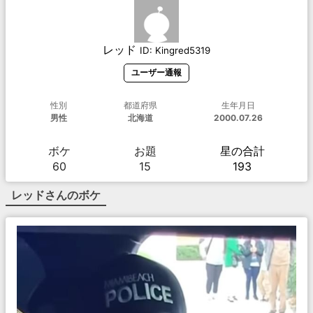
レッド
ID:
Kingred5319
ユーザー通報
性別
都道府県
生年月日
男性
北海道
2000.07.26
ボケ
お題
星の合計
60
15
193
レッド
さんのボケ