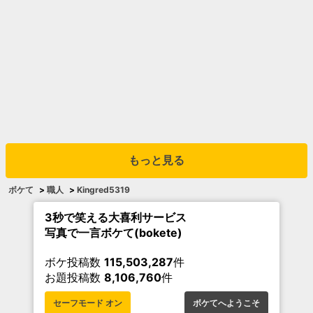
もっと見る
ボケて
>
職人
>
Kingred5319
3秒で笑える大喜利サービス
写真で一言ボケて(bokete)
ボケ投稿数
115,503,287
件
お題投稿数
8,106,760
件
セーフモード オン
ボケてへようこそ