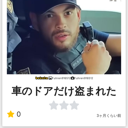
Fuhren916512
Fuhren916512
車のドアだけ盗まれた
0
3ヶ月くらい前