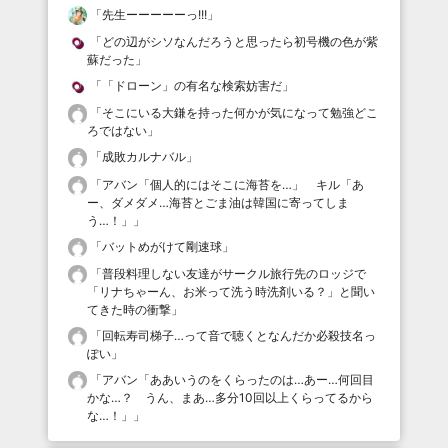
「
先生ーーーーーっ!!!
」
「
どの辺がシソなんだろうと思ったら初号機の色が紫
蘇だった
」
「
「ドローン」の有名な検索妨害だ
」
「
そこにいる大鎌を持った何かが気になって勉強どこ
ろではない
」
「
成敗カルナバル
」
「
アバン「個人的にはそこに海苔を…」 キル「あ
ー、ダメダメ…海苔とごま油は韓国に寄ってしま
う…！」
」
「
バットめがけて剛速球
」
「
普段料理しない友達がサークル旅行先のロッジで
「リナちゃーん、お米って洗う時洗剤いる？」と聞い
てきた時の衝撃
」
「
回転寿司梯子…って音で聴くとなんだか必殺技名っ
ぽい
」
「
アバン「ああいうのをくらったのは…あー…何回目
かな…？ うん、まあ…多分10回以上くらってるから
な…！」
」