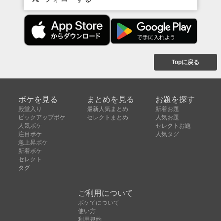
Topに戻る
ボケを見る
まとめを見る
お題を探す
殿堂入り
最新人気まとめ
新着お題
ピックアップボケ
セレクトまとめ
人気お題
人気ボケ
セレクトお題
注目ボケ
人気タグ
急上昇ボケ
新着ボケ
セレクト
タグ
ご利用について
ボケてについて
使い方
利用規約