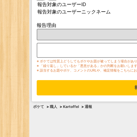
報告対象のユーザーID
報告対象のユーザーニックネーム
報告理由
※ ボケては性質上どうしてもボケやお題が被ってしまう場合があ
※ 「繰り返し」しているか「悪意がある」かの判断をお願いしま
※ 該当するお題やボケ、コメントのURLや、補足情報をこちらに
ボケて
>
職人
>
Kartoffel
>
通報