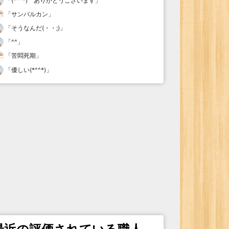
「
(*^^*) ありがとうございます
」
「
サンバルカン
」
「
そうなんだ(・・;)
」
「
^^
」
「
苦悶死期
」
「
優しい(*^^*)
」