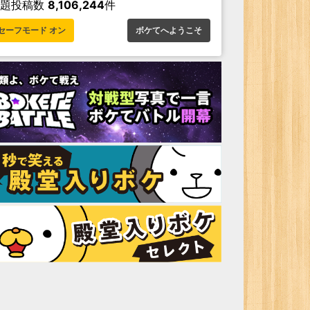
お題投稿数
8,106,244
件
セーフモード オン
ボケてへようこそ