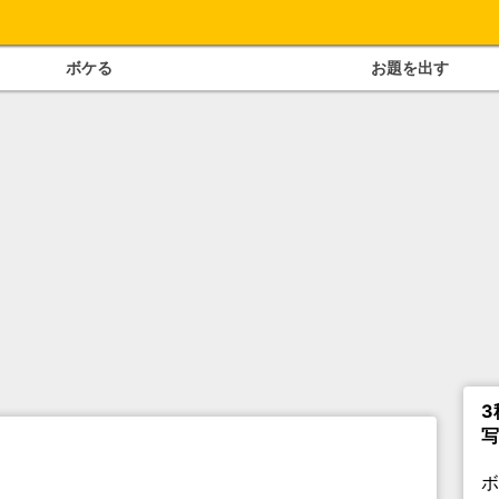
ボケる
お題を出す
3
写