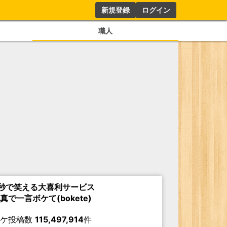
新規登録
ログイン
職人
秒で笑える大喜利サービス
真で一言ボケて(bokete)
ボケ投稿数
115,497,914
件