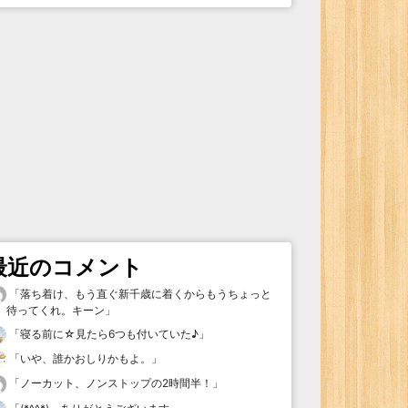
最近のコメント
「
落ち着け、もう直ぐ新千歳に着くからもうちょっと
待ってくれ。キーン
」
「
寝る前に☆見たら6つも付いていた♪
」
「
いや、誰かおしりかもよ。
」
「
ノーカット、ノンストップの2時間半！
」