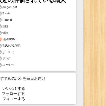
最近の評価されている職人
dragon_cat
T・チ
Hiroaki
達観
達観
(例のBGM)
TSUNAGAWA
∬・３・）
サンク
ユッキー
すすめのボケを毎日お届け
いいね！する
フォローする
フォローする