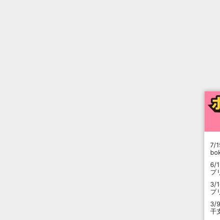
7/1
b
6/
プ
3/
プ
3/
干