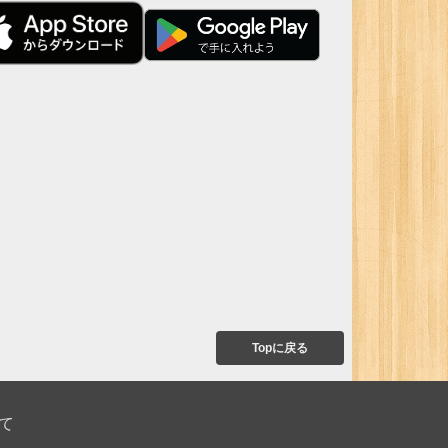
Topに戻る
て