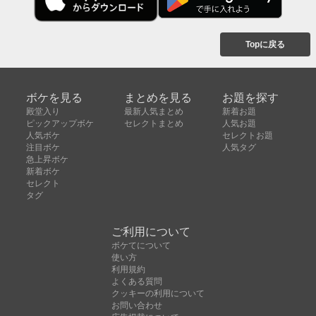
Topに戻る
ボケを見る
まとめを見る
お題を探す
殿堂入り
最新人気まとめ
新着お題
ピックアップボケ
セレクトまとめ
人気お題
人気ボケ
セレクトお題
注目ボケ
人気タグ
急上昇ボケ
新着ボケ
セレクト
タグ
ご利用について
ボケてについて
使い方
利用規約
よくある質問
クッキーの利用について
お問い合わせ