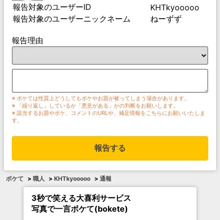
報告対象のユーザーID
KHTkyooooo
報告対象のユーザーニックネーム
ねーずず
報告理由
※ ボケては性質上どうしてもボケやお題が被ってしまう場合があります。
※ 「繰り返し」しているか「悪意がある」かの判断をお願いします。
※ 該当するお題やボケ、コメントのURLや、補足情報をこちらにお願いいたしま
す。
報告する
ボケて
>
職人
>
KHTkyooooo
>
通報
3秒で笑える大喜利サービス
写真で一言ボケて(bokete)