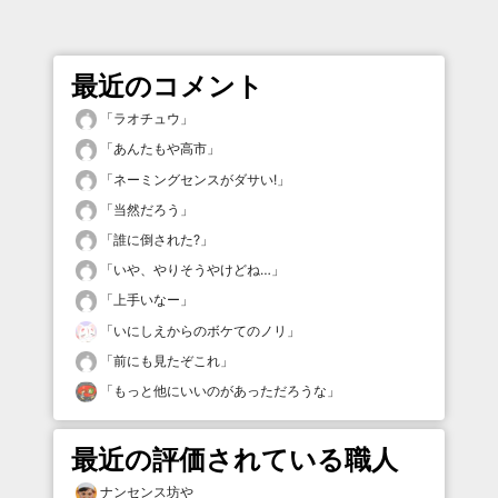
最近のコメント
「
ラオチュウ
」
「
あんたもや高市
」
「
ネーミングセンスがダサい!
」
「
当然だろう
」
「
誰に倒された?
」
「
いや、やりそうやけどね…
」
「
上手いなー
」
「
いにしえからのボケてのノリ
」
「
前にも見たぞこれ
」
「
もっと他にいいのがあっただろうな
」
最近の評価されている職人
ナンセンス坊や