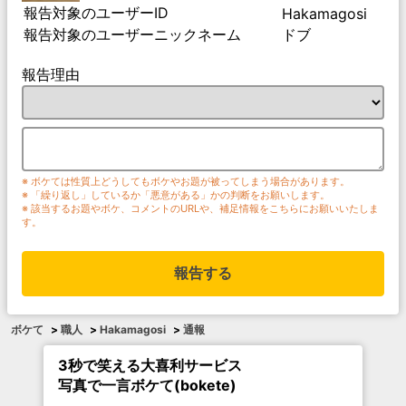
報告対象のユーザーID
Hakamagosi
報告対象のユーザーニックネーム
ドブ
報告理由
※ ボケては性質上どうしてもボケやお題が被ってしまう場合があります。
※ 「繰り返し」しているか「悪意がある」かの判断をお願いします。
※ 該当するお題やボケ、コメントのURLや、補足情報をこちらにお願いいたしま
す。
報告する
ボケて
>
職人
>
Hakamagosi
>
通報
3秒で笑える大喜利サービス
写真で一言ボケて(bokete)