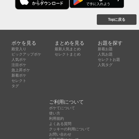
Topに戻る
ボケを見る
まとめを見る
お題を探す
殿堂入り
最新人気まとめ
新着お題
ピックアップボケ
セレクトまとめ
人気お題
人気ボケ
セレクトお題
注目ボケ
人気タグ
急上昇ボケ
新着ボケ
セレクト
タグ
ご利用について
ボケてについて
使い方
利用規約
よくある質問
クッキーの利用について
お問い合わせ