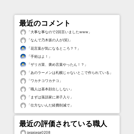
最近のコメント
「
大事な事なので2回言いましたwww
」
「
なんで乃木坂の人が(笑)
」
「
花言葉が気になるところ？？
」
「
手術はよ！
」
「
ザリガ菜、褒め言葉やったん！？
」
「
あのラーメンは札幌じゃないとこで作られている
」
「
ワカチコワカチコ
」
「
職人は基本顔出ししない
」
「
まずは落語家に弟子入り
」
「
仕方ないんだ経費削減で
」
最近の評価されている職人
jagajaga0208