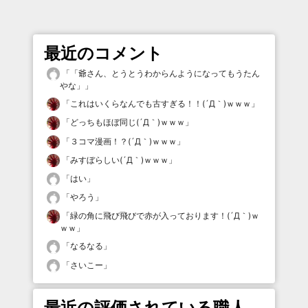
最近のコメント
「
「爺さん、とうとうわからんようになってもうたん
やな」
」
「
これはいくらなんでも古すぎる！！(´Д｀)ｗｗｗ
」
「
どっちもほぼ同じ(´Д｀)ｗｗｗ
」
「
３コマ漫画！？(´Д｀)ｗｗｗ
」
「
みすぼらしい(´Д｀)ｗｗｗ
」
「
はい
」
「
やろう
」
「
緑の角に飛び飛びで赤が入っております！(´Д｀)ｗ
ｗｗ
」
「
なるなる
」
「
さいこー
」
最近の評価されている職人