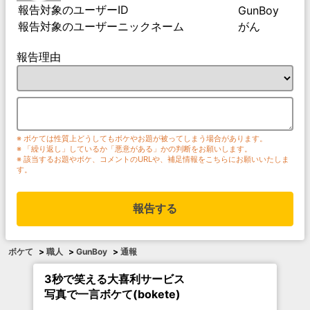
報告対象のユーザーID
GunBoy
報告対象のユーザーニックネーム
がん
報告理由
※ ボケては性質上どうしてもボケやお題が被ってしまう場合があります。
※ 「繰り返し」しているか「悪意がある」かの判断をお願いします。
※ 該当するお題やボケ、コメントのURLや、補足情報をこちらにお願いいたしま
す。
報告する
ボケて
>
職人
>
GunBoy
>
通報
3秒で笑える大喜利サービス
写真で一言ボケて(bokete)