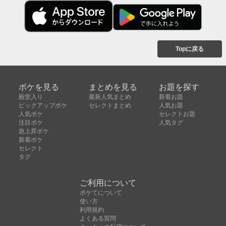
Topに戻る
ボケを見る
まとめを見る
お題を探す
殿堂入り
最新人気まとめ
新着お題
ピックアップボケ
セレクトまとめ
人気お題
人気ボケ
セレクトお題
注目ボケ
人気タグ
急上昇ボケ
新着ボケ
セレクト
タグ
ご利用について
ボケてについて
使い方
利用規約
よくある質問