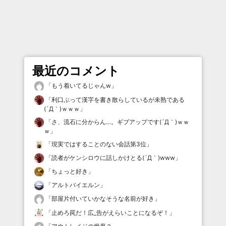
最近のコメント
「
もう着いてるじゃんw
」
「
利口ぶって漢字を書き散らしているが未熟である
(´Д｀)ｗｗｗ
」
「
さ、流石に分からん…。ギブアップです(´Д｀)ｗｗ
ｗ
」
「
現実ではすることのない会話第3位
」
「
読者がケンシロウに話しかけとる(´Д｀)www
」
「
ちょっと好き
」
「
アルトバイエルン
」
「
部屋片付いていかなそうな名前が好き
」
「
止めろ罠だ！広_告がえらいことになるぞ！
」