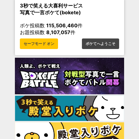
3秒で笑える大喜利サービス
写真で一言ボケて(bokete)
ボケ投稿数
115,506,460
件
お題投稿数
8,107,057
件
セーフモード オン
ボケてへようこそ