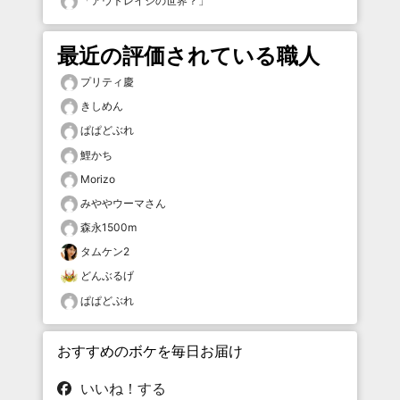
「
アウトレイジの世界？
」
最近の評価されている職人
プリティ慶
きしめん
ぱぱどぶれ
鯉かち
Morizo
みややウーマさん
森永1500m
タムケン2
どんぶるげ
ぱぱどぶれ
おすすめのボケを毎日お届け
いいね！する