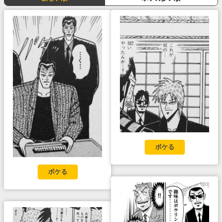
ボケる
ボケる