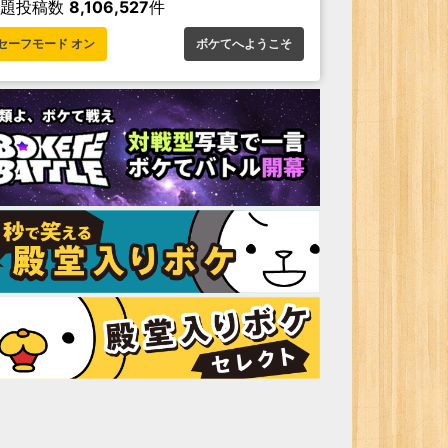
お題投稿数
8,106,527
件
セーフモード オン
ボケてへようこそ