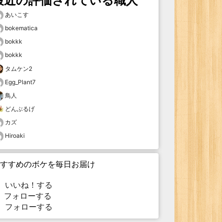
最近の評価されている職人
あいこす
bokematica
bokkk
bokkk
タムケン2
Egg_Plant7
鳥人
どんぶるげ
カズ
Hiroaki
すすめのボケを毎日お届け
いいね！する
フォローする
フォローする