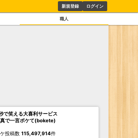
新規登録
ログイン
職人
秒で笑える大喜利サービス
真で一言ボケて(bokete)
ボケ投稿数
115,497,914
件