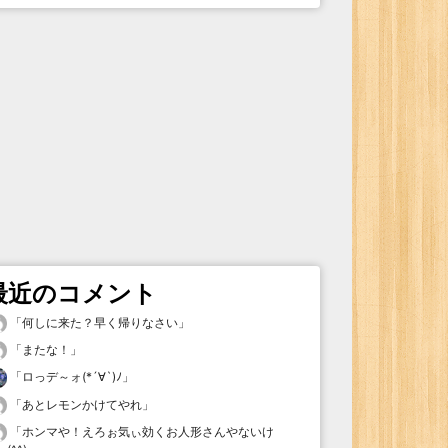
最近のコメント
「
何しに来た？早く帰りなさい
」
「
またな！
」
「
ロっデ～ォ(*´∀`)ﾉ
」
「
あとレモンかけてやれ
」
「
ホンマや！えろぉ気ぃ効くお人形さんやないけ