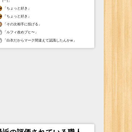
(^^)
」
「
ちょっと好き
」
「
ちょっと好き
」
「
その次相手に投げる
」
「
ルフィ改めブヒ〜
」
「
白衣だからマーク間違えて認識したんかw
」