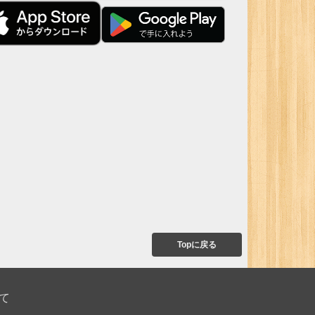
Topに戻る
て