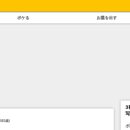
ボケる
お題を出す
3
写
92歳)