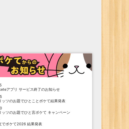
5
oketeアプリ サービス終了のお知らせ
15
リッツのお題でひとことボケて結果発表
10
リッツのお題でひと言ボケて キャンペーン
9
支でボケて2026 結果発表