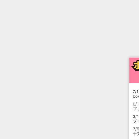
7/1
b
6/
プ
3/
プ
3/
干