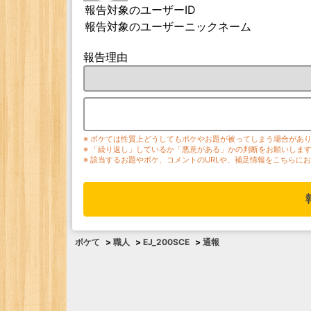
報告対象のユーザーID
報告対象のユーザーニックネーム
報告理由
※ ボケては性質上どうしてもボケやお題が被ってしまう場合があ
※ 「繰り返し」しているか「悪意がある」かの判断をお願いしま
※ 該当するお題やボケ、コメントのURLや、補足情報をこちらに
ボケて
>
職人
>
EJ_200SCE
>
通報