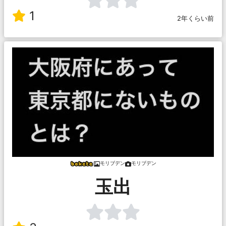
1
2年くらい前
モリブデン
モリブデン
玉出