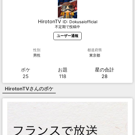
HirotonTV
ID:
Dokusaiofficial
不定期で投稿中
ユーザー通報
性別
都道府県
男性
東京都
ボケ
お題
星の合計
25
118
28
HirotonTV
さんのボケ