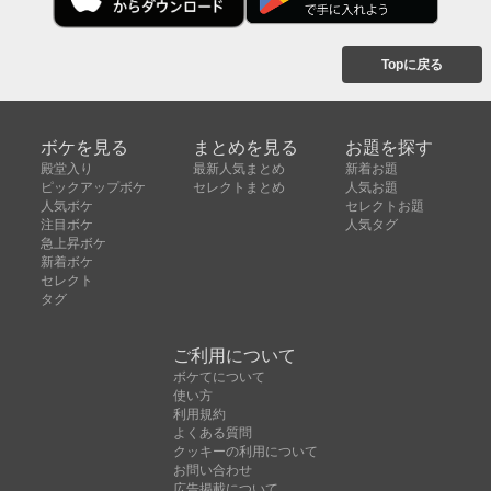
Topに戻る
ボケを見る
まとめを見る
お題を探す
殿堂入り
最新人気まとめ
新着お題
ピックアップボケ
セレクトまとめ
人気お題
人気ボケ
セレクトお題
注目ボケ
人気タグ
急上昇ボケ
新着ボケ
セレクト
タグ
ご利用について
ボケてについて
使い方
利用規約
よくある質問
クッキーの利用について
お問い合わせ
広告掲載について