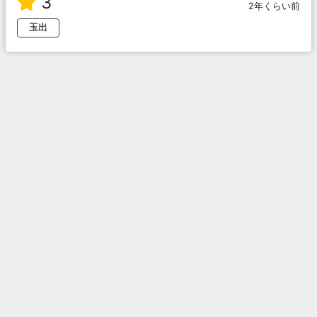
3
2年くらい前
玉出