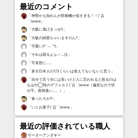
最近のコメント
「
神聖かも知れんが防御柵が低すぎる！！(´Д
｀)www
」
「
大阪に逃げまっせ!!
」
「
大阪の姉貴ちゃいますのん?
」
「
可愛い(*´﹃`*)
」
「
それは困るよぉ～…泣
」
「
可哀想に…
」
「
多分日本人の1/3くらいは覚えてもいないと思う
」
「
自分で言う分には良いけど人に言われると怒るのは
もはや◯性のデフォルト(´Д｀)www（偏見なので伏
せ字。面倒臭い…。）
」
「
食ったろか!?
」
「
いとお菓子(´Д｀)www
」
最近の評価されている職人
サーターアンダギー