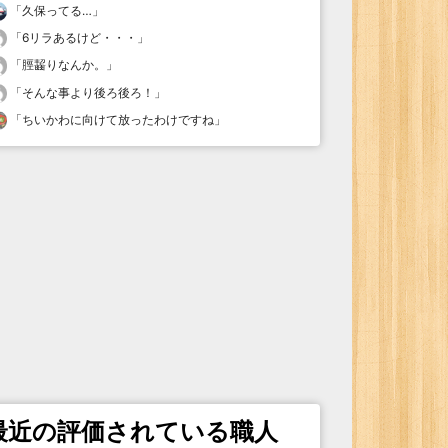
「
久保ってる…
」
「
6リラあるけど・・・
」
「
脛齧りなんか。
」
「
そんな事より後ろ後ろ！
」
「
ちいかわに向けて放ったわけですね
」
最近の評価されている職人