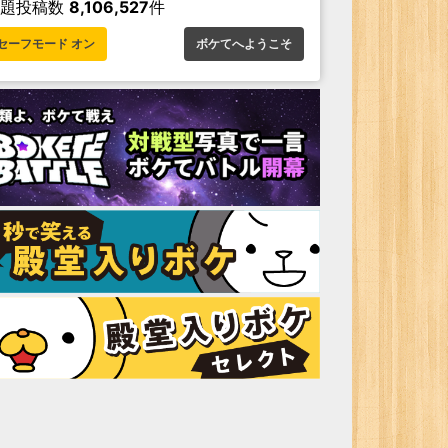
お題投稿数
8,106,527
件
セーフモード オン
ボケてへようこそ