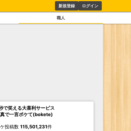
新規登録
ログイン
職人
秒で笑える大喜利サービス
真で一言ボケて(bokete)
ボケ投稿数
115,501,231
件