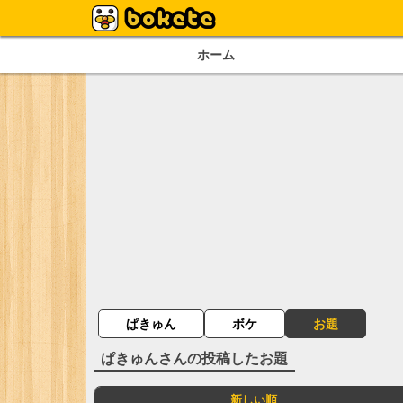
ホーム
ぱきゅん
ボケ
お題
ぱきゅん
さんの投稿したお題
新しい順