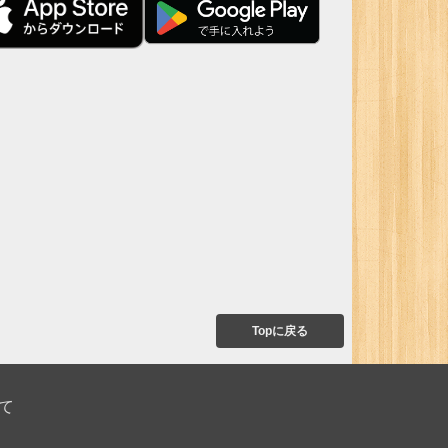
Topに戻る
て