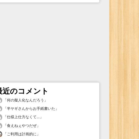
最近のコメント
「
何の擬人化なんだろう
」
「
半ヤギさんからお手紙書いた
」
「
仕様上仕方なくて…
」
「
食えねぇやつだぜ
」
「
ご利用は計画的に
」