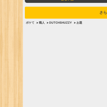
さら
ボケて
>
職人
>
DUTCHSHUZZY
>
お題