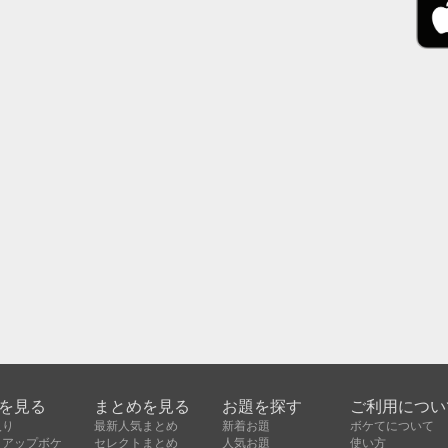
を見る
まとめを見る
お題を探す
ご利用につい
入り
最新人気まとめ
新着お題
ボケてについて
クアップボケ
セレクトまとめ
人気お題
使い方