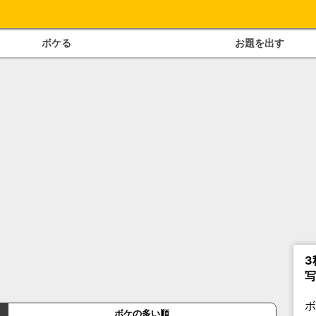
ボケる
お題を出す
3
写
ボケの多い順