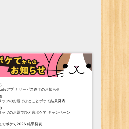
5
oketeアプリ サービス終了のお知らせ
15
リッツのお題でひとことボケて結果発表
10
リッツのお題でひと言ボケて キャンペーン
9
支でボケて2026 結果発表