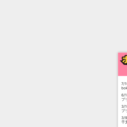
7/1
b
6/
プ
3/
プ
3/
干