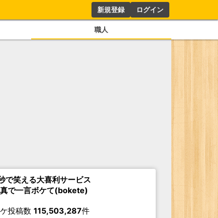
新規登録
ログイン
職人
秒で笑える大喜利サービス
真で一言ボケて(bokete)
ボケ投稿数
115,503,287
件