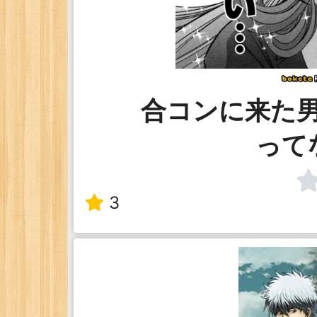
合コンに来た
って
3