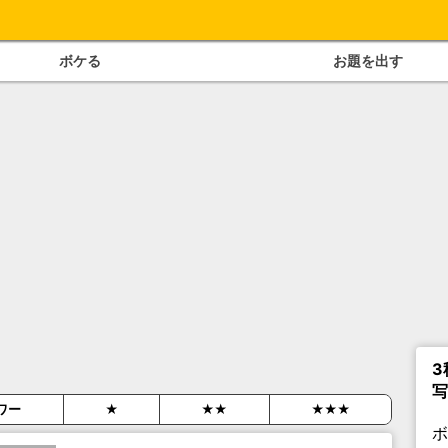
ボケる
お題を出す
3
写
ワー
★
★★
★★★