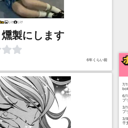
じけ
じけ
ま燻製にします
6年くらい前
7/1
b
6/
プ
3/
プ
3/
干