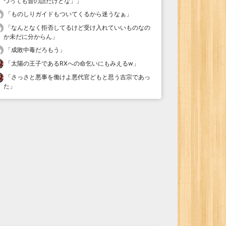
つっても昔の話だけどな」
」
「
ものしりガイドもついてくるから迷うなぁ
」
「
なんとなく拒否してるけど受け入れていいものなの
か未だに分からん
」
「
成敗中毒だろもう
」
「
太陽の王子であるRXへの命乞いにもみえるw
」
「
さっさと悪事を働けよ悪代官どもと思う吉宗であっ
た
」