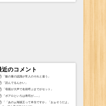
最近のコメント
「
飯の量の認識が常人のそれと違う
」
「
読んでるんかい
」
「
母親が大声で名前呼ぶまでがセット
」
「
ポアロといろは寿司が……
」
「
「あのぉ海賊王って本当ですか」「おぉそうだよ。