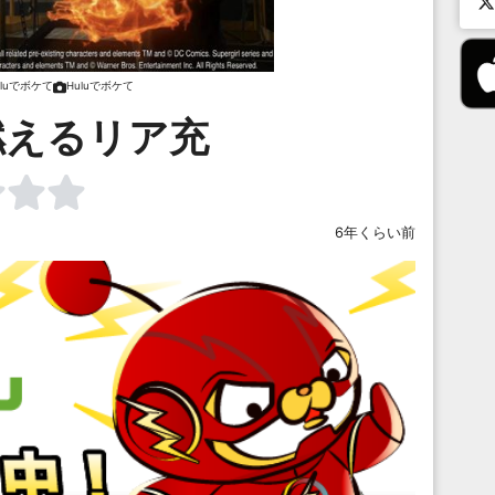
uluでボケて
Huluでボケて
燃えるリア充
6年くらい前