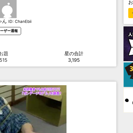
ゃん
ID:
ChanEbii
ーザー通報
お題
星の合計
515
3,195