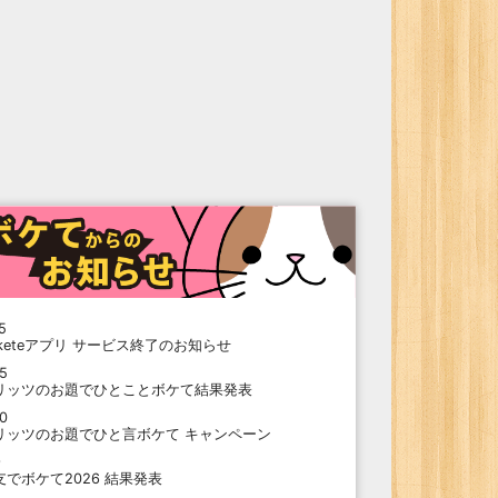
5
oketeアプリ サービス終了のお知らせ
15
リッツのお題でひとことボケて結果発表
10
リッツのお題でひと言ボケて キャンペーン
9
支でボケて2026 結果発表