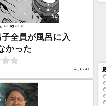
くぽくぽ
くぽくぽ
男子全員が風呂に入
なかった
6年くらい前