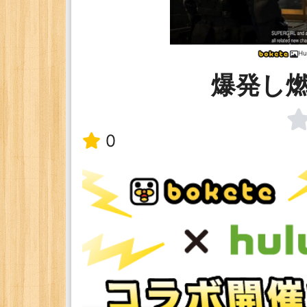
H
爆発し
0