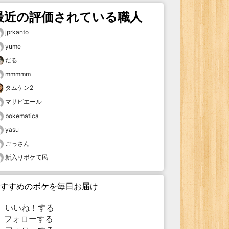
最近の評価されている職人
jprkanto
yume
だる
mmmmm
タムケン2
マサピエール
bokematica
yasu
ごっさん
新入りボケて民
すすめのボケを毎日お届け
いいね！する
フォローする