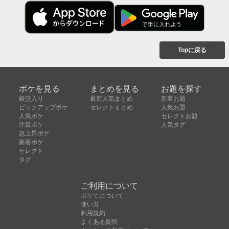
Topに戻る
ボケを見る
まとめを見る
お題を探す
殿堂入り
最新人気まとめ
新着お題
ピックアップボケ
セレクトまとめ
人気お題
人気ボケ
セレクトお題
注目ボケ
人気タグ
急上昇ボケ
新着ボケ
セレクト
タグ
ご利用について
ボケてについて
使い方
利用規約
よくある質問