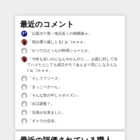
最近のコメント
「
お題ボケ賞～地元近くの相模線ｗ
」
「
色白通り越しとる(´д｀)ｗｗｗ
」
「
かつてのどっちの料理ショーとか
」
「
サ終も近いのになんやかんやと…。お題に対して当
てハメたとしても成立やろ？あんまり気にしなさんな
(´д｀)ｗｗｗ
」
「
そしてフリーズ
」
「
きっこーさーん
」
「
そんな世の中じゃポイズン
」
「
出口調査？
」
「
兄弟が出来ました
」
「
ギャラの交渉
」