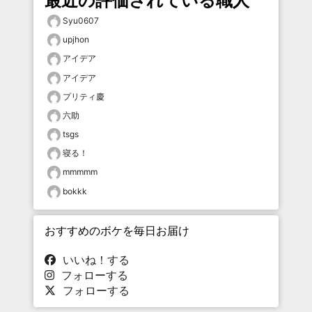
最近の評価されている職人
Syu0607
upjhon
アイデア
アイデア
プリティ慶
六助
tsgs
寝る！
mmmmm
bokkk
おすすめのボケを毎日お届け
いいね！する
フォローする
フォローする