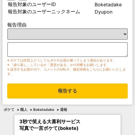
報告対象のユーザーID
Boketadake
報告対象のユーザーニックネーム
Dyupon
報告理由
※ ボケては性質上どうしてもボケやお題が被ってしまう場合があります。
※ 「繰り返し」しているか「悪意がある」かの判断をお願いします。
※ 該当するお題やボケ、コメントのURLや、補足情報をこちらにお願いいたしま
す。
報告する
ボケて
>
職人
>
Boketadake
>
通報
3秒で笑える大喜利サービス
写真で一言ボケて(bokete)