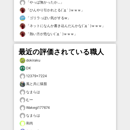
「
やっぱ無かったか…
」
「
ひんやり引かれとる(´д｀)ｗｗｗ
」
「
ゴリラっぽい気がするw
」
「
ネットになんか書き込んだんかな(´д｀)ｗｗｗ
」
「
熱い方が危ない(´д｀)ｗｗｗ
」
最近の評価されている職人
dokiraku
DK
12379×7224
風と共に猿股
なまらは
むー
Wakegi177674
なまらは
和尚