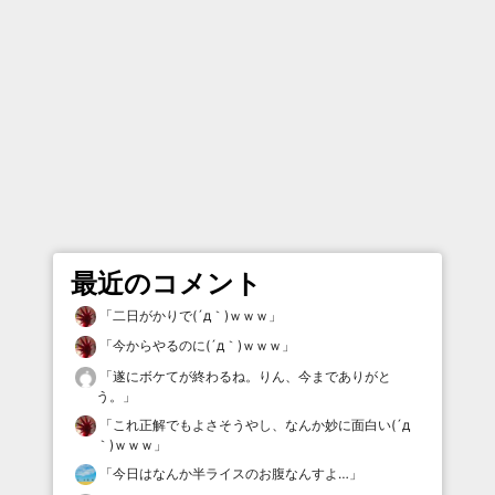
最近のコメント
「
二日がかりで(´д｀)ｗｗｗ
」
「
今からやるのに(´д｀)ｗｗｗ
」
「
遂にボケてが終わるね。りん、今までありがと
う。
」
「
これ正解でもよさそうやし、なんか妙に面白い(´д
｀)ｗｗｗ
」
「
今日はなんか半ライスのお腹なんすよ…
」