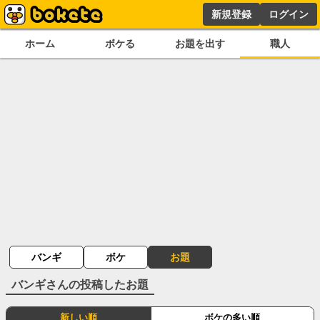
新規登録
ログイン
ホーム
ボケる
お題を出す
職人
バンギ
ボケ
お題
バンギ
さんの投稿したお題
新しい順
ボケの多い順