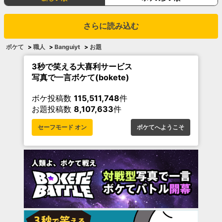
さらに読み込む
ボケて
>
職人
>
Banguiyt
>
お題
3秒で笑える大喜利サービス
写真で一言ボケて(bokete)
ボケ投稿数
115,511,748
件
お題投稿数
8,107,633
件
セーフモード オン
ボケてへようこそ