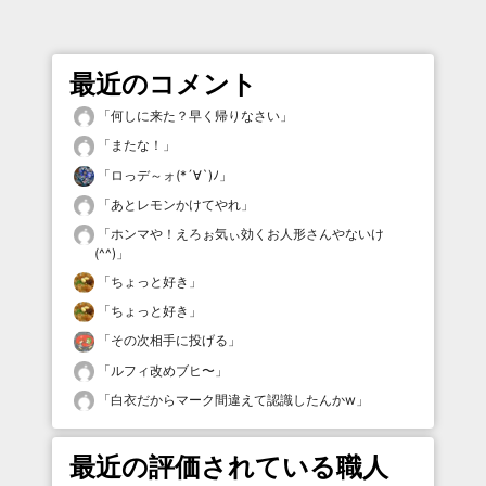
最近のコメント
「
何しに来た？早く帰りなさい
」
「
またな！
」
「
ロっデ～ォ(*´∀`)ﾉ
」
「
あとレモンかけてやれ
」
「
ホンマや！えろぉ気ぃ効くお人形さんやないけ
(^^)
」
「
ちょっと好き
」
「
ちょっと好き
」
「
その次相手に投げる
」
「
ルフィ改めブヒ〜
」
「
白衣だからマーク間違えて認識したんかw
」
最近の評価されている職人