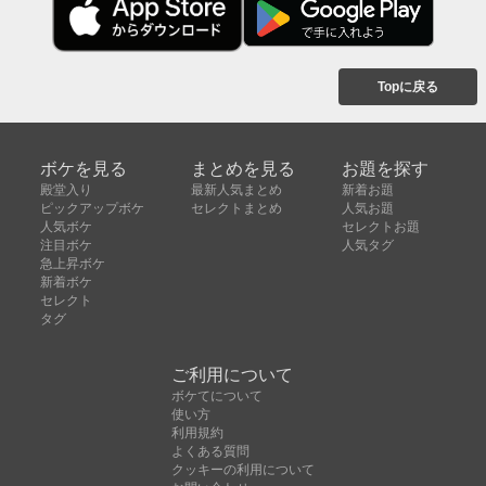
Topに戻る
ボケを見る
まとめを見る
お題を探す
殿堂入り
最新人気まとめ
新着お題
ピックアップボケ
セレクトまとめ
人気お題
人気ボケ
セレクトお題
注目ボケ
人気タグ
急上昇ボケ
新着ボケ
セレクト
タグ
ご利用について
ボケてについて
使い方
利用規約
よくある質問
クッキーの利用について