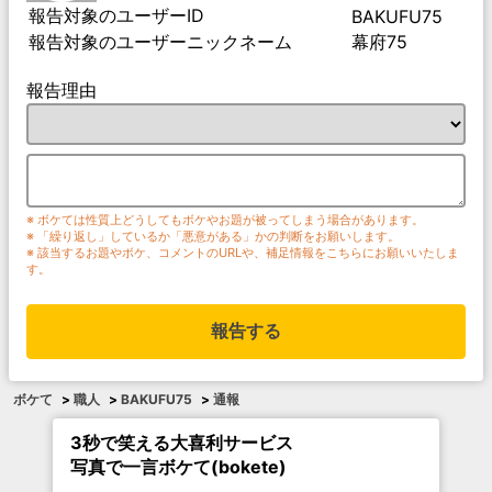
報告対象のユーザーID
BAKUFU75
報告対象のユーザーニックネーム
幕府75
報告理由
※ ボケては性質上どうしてもボケやお題が被ってしまう場合があります。
※ 「繰り返し」しているか「悪意がある」かの判断をお願いします。
※ 該当するお題やボケ、コメントのURLや、補足情報をこちらにお願いいたしま
す。
報告する
ボケて
>
職人
>
BAKUFU75
>
通報
3秒で笑える大喜利サービス
写真で一言ボケて(bokete)