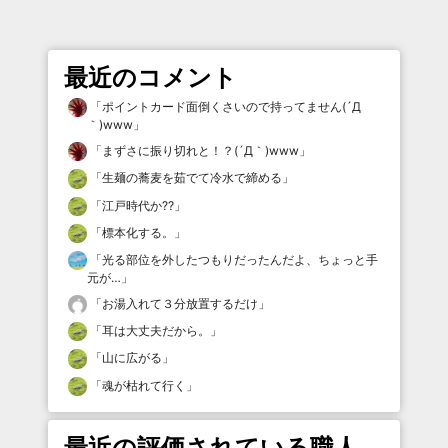
最近のコメント
「
ポイントカード面倒くさいので持ってません(´Д
｀)www
」
「
まずさに振り切れと！？(´Д｀)www
」
「
生麺の蕎麦を茹でて冷水で締める
」
「
江戸時代か⁇
」
「
標本化する。
」
「
光る部位を外したつもりだったんだよ、ちょっと手
元が…
」
「
お湯入れて３分放置するだけ
」
「
耳は大丈夫だから。
」
「
山に広がる
」
「
魂が枯れて行く
」
最近の評価されている職人