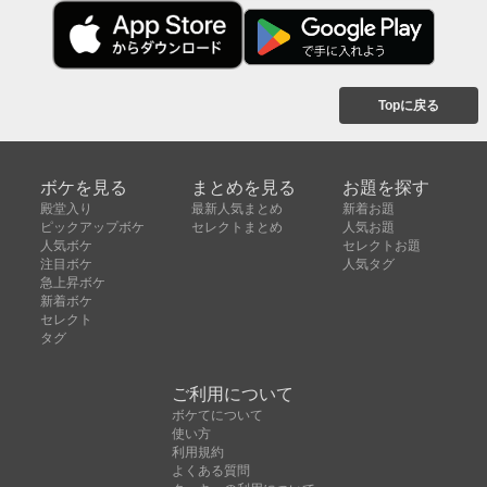
Topに戻る
ボケを見る
まとめを見る
お題を探す
殿堂入り
最新人気まとめ
新着お題
ピックアップボケ
セレクトまとめ
人気お題
人気ボケ
セレクトお題
注目ボケ
人気タグ
急上昇ボケ
新着ボケ
セレクト
タグ
ご利用について
ボケてについて
使い方
利用規約
よくある質問