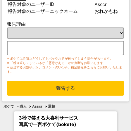
報告対象のユーザーID
Asscr
報告対象のユーザーニックネーム
おれかもね
報告理由
※ ボケては性質上どうしてもボケやお題が被ってしまう場合があります。
※ 「繰り返し」しているか「悪意がある」かの判断をお願いします。
※ 該当するお題やボケ、コメントのURLや、補足情報をこちらにお願いいたしま
す。
報告する
ボケて
>
職人
>
Asscr
>
通報
3秒で笑える大喜利サービス
写真で一言ボケて(bokete)