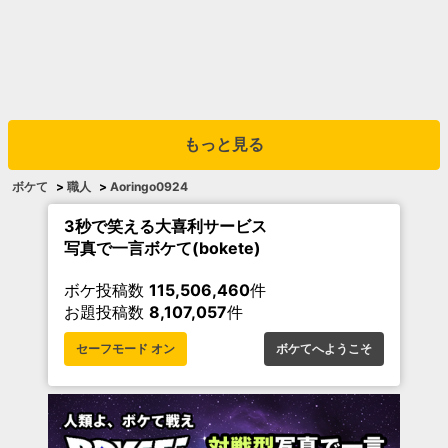
もっと見る
ボケて
>
職人
>
Aoringo0924
3秒で笑える大喜利サービス
写真で一言ボケて(bokete)
ボケ投稿数
115,506,460
件
お題投稿数
8,107,057
件
セーフモード オン
ボケてへようこそ