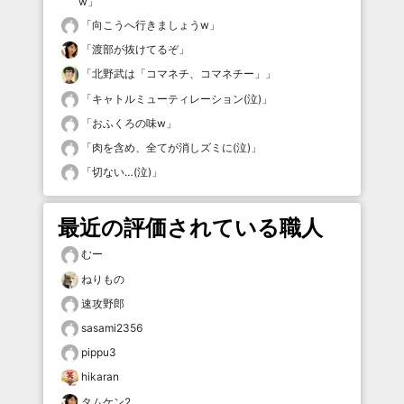
w
」
「
向こうへ行きましょうw
」
「
渡部が抜けてるぞ
」
「
北野武は「コマネチ、コマネチー」
」
「
キャトルミューティレーション(泣)
」
「
おふくろの味w
」
「
肉を含め、全てが消しズミに(泣)
」
「
切ない…(泣)
」
最近の評価されている職人
むー
ねりもの
速攻野郎
sasami2356
pippu3
hikaran
タムケン2