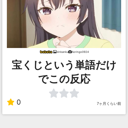
kinbanku
Aoringo0924
宝くじという単語だけ
でこの反応
0
7ヶ月くらい前