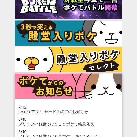
7/15
boketeアプリ サービス終了のお知らせ
6/15
プリッツのお題でひとことボケて結果発表
3/10
プリッツのお題でひと言ボケて キャンペーン