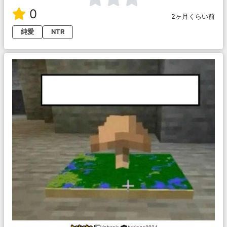
0
2ヶ月くらい前
純愛
NTR