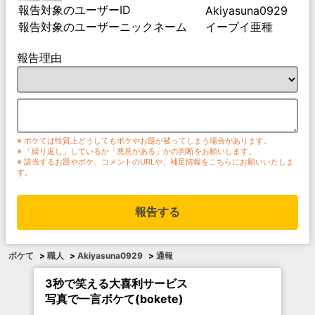
報告対象のユーザーID
Akiyasuna0929
報告対象のユーザーニックネーム
イーブイ亜種
報告理由
※ ボケては性質上どうしてもボケやお題が被ってしまう場合があります。
※ 「繰り返し」しているか「悪意がある」かの判断をお願いします。
※ 該当するお題やボケ、コメントのURLや、補足情報をこちらにお願いいたしま
す。
報告する
ボケて
>
職人
>
Akiyasuna0929
>
通報
3秒で笑える大喜利サービス
写真で一言ボケて(bokete)