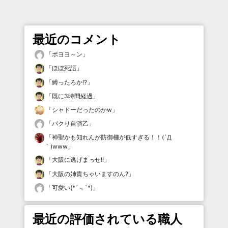
最近のコメント
「
ボヨヨ～ン
」
「
ほぼ死語
」
「
縛ったろか!?
」
「
既に3時間経過
」
「
シャドーだったのかw
」
「
パクり自演乙
」
「
神聖かも知れんが防御柵が低すぎる！！(´Д
｀)www
」
「
大阪に逃げまっせ!!
」
「
大阪の姉貴ちゃいますのん?
」
「
可愛い(*´﹃`*)
」
最近の評価されている職人