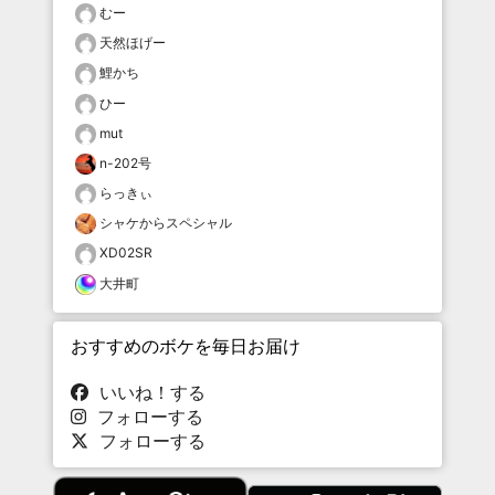
むー
天然ほげー
鯉かち
ひー
mut
n-202号
らっきぃ
シャケからスペシャル
XD02SR
大井町
おすすめのボケを毎日お届け
いいね！する
フォローする
フォローする