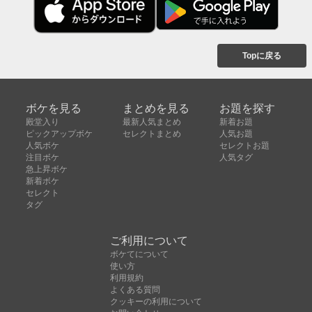
Topに戻る
ボケを見る
まとめを見る
お題を探す
殿堂入り
最新人気まとめ
新着お題
ピックアップボケ
セレクトまとめ
人気お題
人気ボケ
セレクトお題
注目ボケ
人気タグ
急上昇ボケ
新着ボケ
セレクト
タグ
ご利用について
ボケてについて
使い方
利用規約
よくある質問
クッキーの利用について