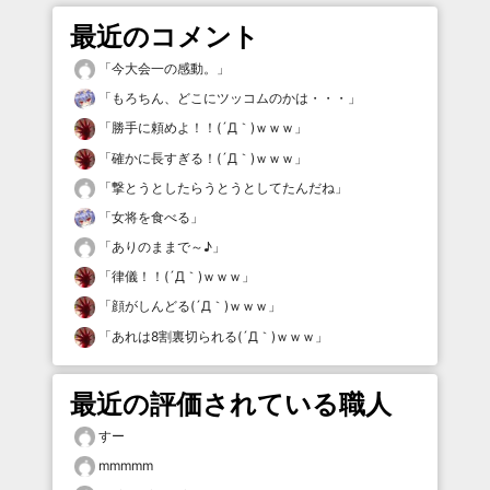
最近のコメント
「
今大会一の感動。
」
「
もろちん、どこにツッコムのかは・・・
」
「
勝手に頼めよ！！(´Д｀)ｗｗｗ
」
「
確かに長すぎる！(´Д｀)ｗｗｗ
」
「
撃とうとしたらうとうとしてたんだね
」
「
女将を食べる
」
「
ありのままで～♪
」
「
律儀！！(´Д｀)ｗｗｗ
」
「
顔がしんどる(´Д｀)ｗｗｗ
」
「
あれは8割裏切られる(´Д｀)ｗｗｗ
」
最近の評価されている職人
すー
mmmmm