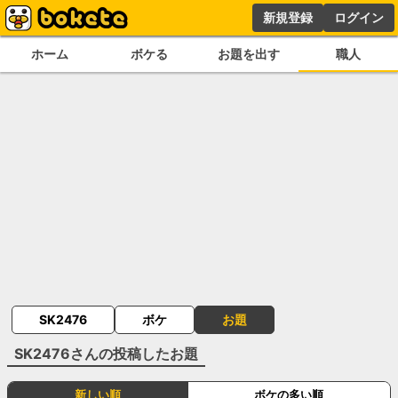
新規登録
ログイン
ホーム
ボケる
お題を出す
職人
SK2476
ボケ
お題
SK2476
さんの投稿したお題
新しい順
ボケの多い順