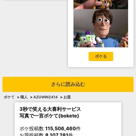
ボケる
さらに読み込む
ボケて
>
職人
>
AZUWIN2414
>
お題
3秒で笑える大喜利サービス
写真で一言ボケて(bokete)
ボケ投稿数
115,506,460
件
お題投稿数
8,107,281
件