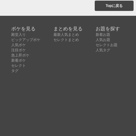
Topに戻る
ボケを見る
まとめを見る
お題を探す
殿堂入り
最新人気まとめ
新着お題
ピックアップボケ
セレクトまとめ
人気お題
人気ボケ
セレクトお題
注目ボケ
人気タグ
急上昇ボケ
新着ボケ
セレクト
タグ
ご利用について
ボケてについて
使い方
利用規約
よくある質問
クッキーの利用について
お問い合わせ
広告掲載について
運営会社