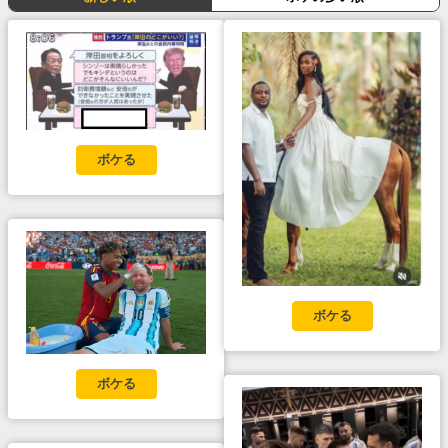
ボケる
ボケる
ボケる