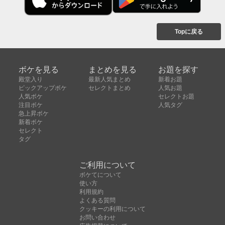
Topに戻る
ボケを見る
まとめを見る
お題を探す
殿堂入り
最新人気まとめ
新着お題
ピックアップボケ
セレクトまとめ
人気お題
人気ボケ
セレクトお題
注目ボケ
人気タグ
急上昇ボケ
新着ボケ
セレクト
タグ
ご利用について
ボケてについて
使い方
利用規約
よくある質問
クッキーの利用について
お問い合わせ