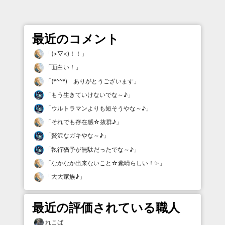
最近のコメント
「
(>▽<)！！
」
「
面白い！
」
「
(*^^*) ありがとうございます
」
「
もう生きていけないでな～♪
」
「
ウルトラマンよりも短そうやな～♪
」
「
それでも存在感☆抜群♪
」
「
贅沢なガキやな～♪
」
「
執行猶予が無駄だったでな～♪
」
「
なかなか出来ないこと☆素晴らしい！✨
」
「
大大家族♪
」
最近の評価されている職人
れこば