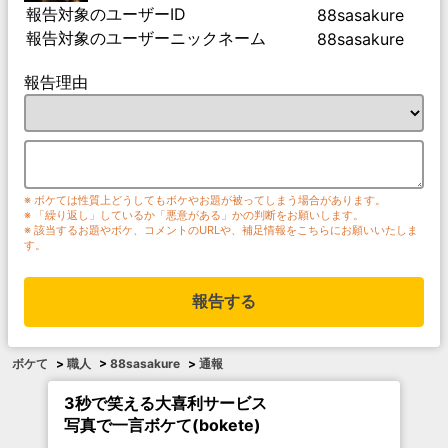
報告対象のユーザーID
88sasakure
報告対象のユーザーニックネーム
88sasakure
報告理由
※ ボケては性質上どうしてもボケやお題が被ってしまう場合があります。
※ 「繰り返し」しているか「悪意がある」かの判断をお願いします。
※ 該当するお題やボケ、コメントのURLや、補足情報をこちらにお願いいたしま
す。
報告する
ボケて
>
職人
>
88sasakure
>
通報
3秒で笑える大喜利サービス
写真で一言ボケて(bokete)