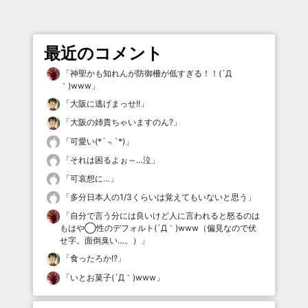
最近のコメント
「
神聖かも知れんが防御柵が低すぎる！！(´Д
｀)www
」
「
大阪に逃げまっせ!!
」
「
大阪の姉貴ちゃいますのん?
」
「
可愛い(*´﹃`*)
」
「
それは困るよぉ～…泣
」
「
可哀想に…
」
「
多分日本人の1/3くらいは覚えてもいないと思う
」
「
自分で言う分には良いけど人に言われると怒るのは
もはや◯性のデフォルト(´Д｀)www（偏見なので伏
せ字。面倒臭い…。）
」
「
食ったろか!?
」
「
いとお菓子(´Д｀)www
」