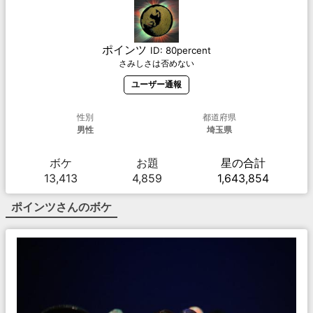
ポインツ
ID:
80percent
さみしさは否めない
ユーザー通報
性別
都道府県
男性
埼玉県
ボケ
お題
星の合計
13,413
4,859
1,643,854
ポインツ
さんのボケ