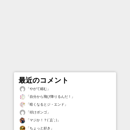
最近のコメント
「
やがて縮む
」
「
自分から飛び降りるんだ！
」
「
暗くなるとジ・エンド
」
「
叩けボンゴ
」
「
マジか！？(´Д`; )
」
「
ちょっと好き
」