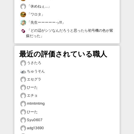
「
休めねぇ…
」
「
ワロタ
」
「
先生ーーーーーっ!!!
」
「
どの辺がシソなんだろうと思ったら初号機の色が紫
蘇だった
」
最近の評価されている職人
うさたろ
ちゅうそん
エセグラ
ひーた
エチョ
mtmtmtmg
ひーた
Syu0607
adg13690