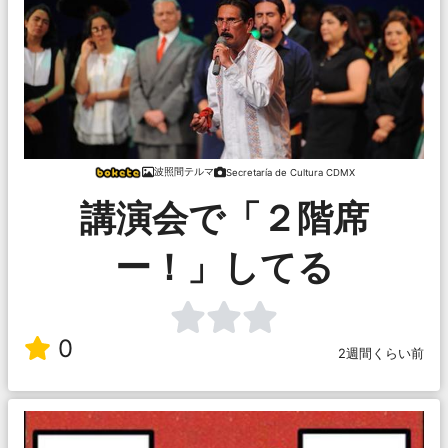
波照間テルマ
Secretaría de Cultura CDMX
講演会で「２階席
ー！」してる
0
2週間くらい前