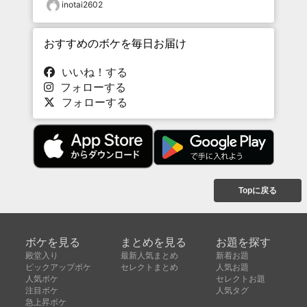
inotai2602
おすすめのボケを毎日お届け
いいね！する
フォローする
フォローする
Topに戻る
ボケを見る
まとめを見る
お題を探す
殿堂入り
最新人気まとめ
新着お題
ピックアップボケ
セレクトまとめ
人気お題
人気ボケ
セレクトお題
注目ボケ
人気タグ
急上昇ボケ