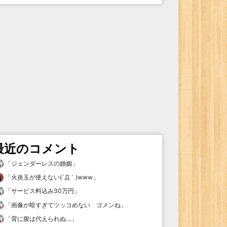
最近のコメント
「
ジェンダーレスの婚姻
」
「
火炎玉が使えない(´Д｀)www
」
「
サービス料込み30万円
」
「
画像が暗すぎてツッコめない ゴメンね
」
「
背に腹は代えられぬ…
」