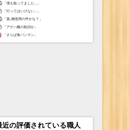
「
僕も狙ってました…
」
「
行ってはいけない…
」
「
薬_物使用の件かな？
」
「
アゲハ蝶の歌詞か
」
「
さらば食パンマン
」
最近の評価されている職人