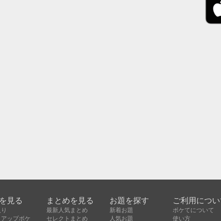
を見る
まとめを見る
お題を探す
ご利用につい
入り
最新人気まとめ
新着お題
ボケてについて
クアップボケ
セレクトまとめ
人気お題
使い方