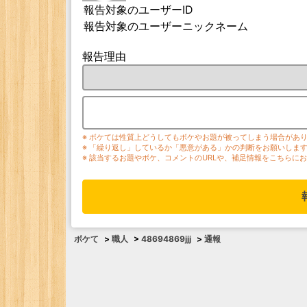
報告対象のユーザーID
報告対象のユーザーニックネーム
報告理由
※ ボケては性質上どうしてもボケやお題が被ってしまう場合があ
※ 「繰り返し」しているか「悪意がある」かの判断をお願いしま
※ 該当するお題やボケ、コメントのURLや、補足情報をこちらに
ボケて
>
職人
>
48694869jjj
>
通報