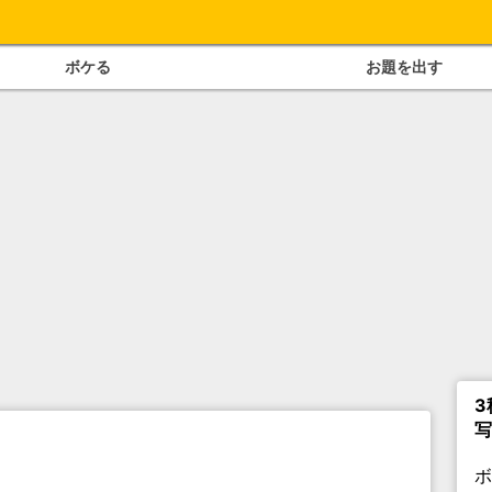
ボケる
お題を出す
3
写