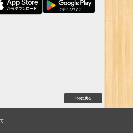
Topに戻る
て