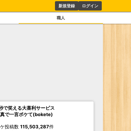
新規登録
ログイン
職人
秒で笑える大喜利サービス
真で一言ボケて(bokete)
ボケ投稿数
115,503,287
件