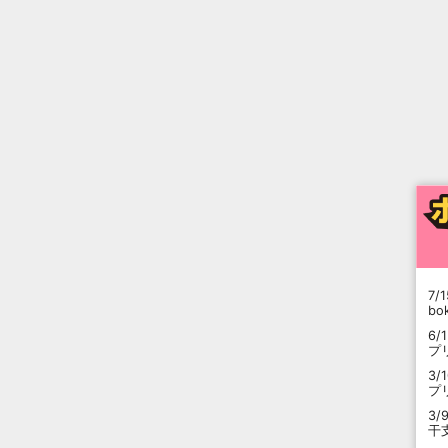
7/1
b
6/
プ
3/
プ
3/
干