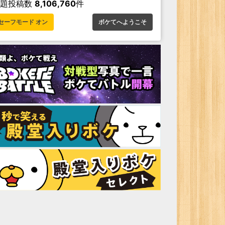
お題投稿数
8,106,760
件
セーフモード オン
ボケてへようこそ