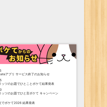
5
oketeアプリ サービス終了のお知らせ
15
リッツのお題でひとことボケて結果発表
10
リッツのお題でひと言ボケて キャンペーン
9
支でボケて2026 結果発表