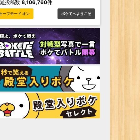
お題投稿数
8,106,760
件
セーフモード オン
ボケてへようこそ