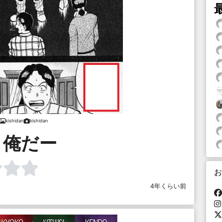
kishidan
kishidan
、俺だー
お
4年くらい前