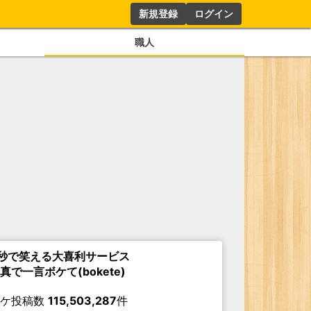
新規登録
ログイン
職人
秒で笑える大喜利サービス
真で一言ボケて(bokete)
ボケ投稿数
115,503,287
件