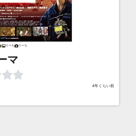
りーち
りーち
ーマ
4年くらい前