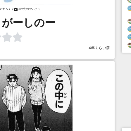
先のヤムチャ
2km先のヤムチャ
さがーしのー
4年くらい前