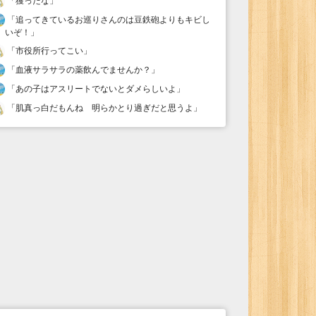
「
獲ったな
」
「
追ってきているお巡りさんのは豆鉄砲よりもキビし
いぞ！
」
「
市役所行ってこい
」
「
血液サラサラの薬飲んでませんか？
」
「
あの子はアスリートでないとダメらしいよ
」
「
肌真っ白だもんね 明らかとり過ぎだと思うよ
」