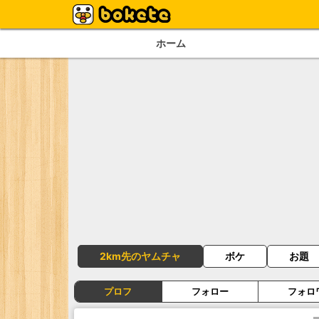
ホーム
2km先のヤムチャ
ボケ
お題
プロフ
フォロー
フォロ