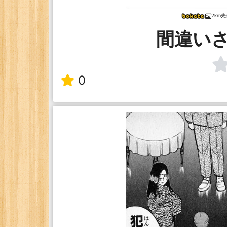
2km
間違い
0