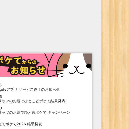
5
oketeアプリ サービス終了のお知らせ
15
リッツのお題でひとことボケて結果発表
10
リッツのお題でひと言ボケて キャンペーン
9
支でボケて2026 結果発表