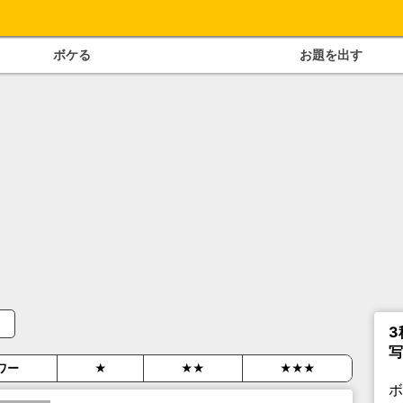
ボケる
お題を出す
3
写
ワー
★
★★
★★★