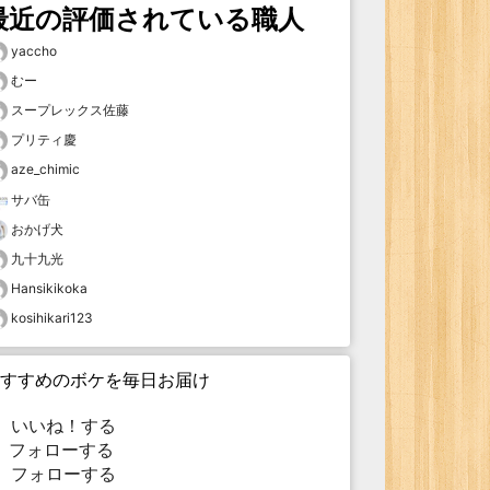
最近の評価されている職人
yaccho
むー
スープレックス佐藤
プリティ慶
aze_chimic
サバ缶
おかげ犬
九十九光
Hansikikoka
kosihikari123
すすめのボケを毎日お届け
いいね！する
フォローする
フォローする