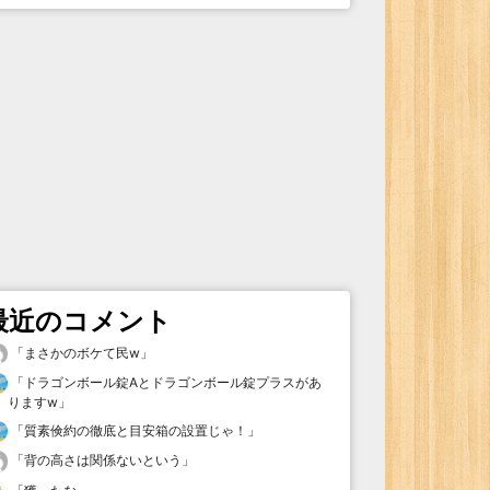
最近のコメント
「
まさかのボケて民w
」
「
ドラゴンボール錠Aとドラゴンボール錠プラスがあ
りますw
」
「
質素倹約の徹底と目安箱の設置じゃ！
」
「
背の高さは関係ないという
」