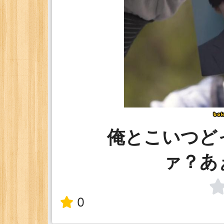
俺とこいつど
ァ？あ
0