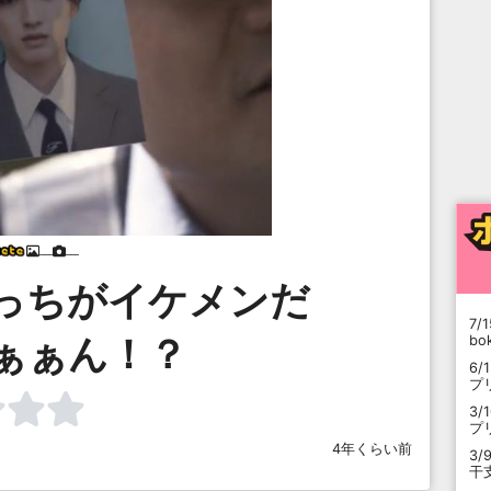
___
___
っちがイケメンだ
7/1
ぁぁん！？
b
6/
プ
3/
プ
4年くらい前
3/
干