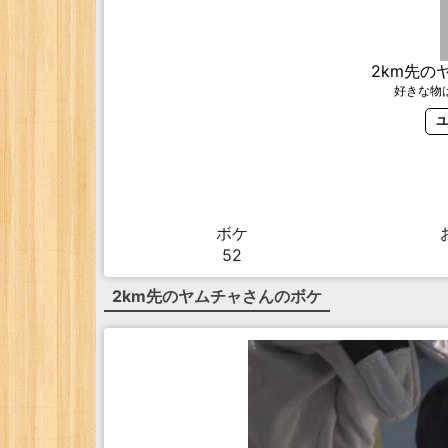
2km先の
好きな物
ユ
ボケ
52
2km先のヤムチャ
さんのボケ