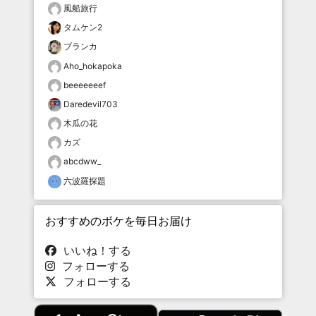
風船旅行
タムケン2
ブランカ
Aho_hokapoka
beeeeeeef
Daredevil703
木瓜の花
カズ
abcdww_
六波羅探題
おすすめのボケを毎日お届け
いいね！する
フォローする
フォローする