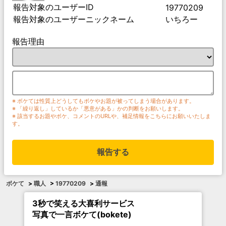
報告対象のユーザーID
19770209
報告対象のユーザーニックネーム
いちろー
報告理由
※ ボケては性質上どうしてもボケやお題が被ってしまう場合があります。
※ 「繰り返し」しているか「悪意がある」かの判断をお願いします。
※ 該当するお題やボケ、コメントのURLや、補足情報をこちらにお願いいたしま
す。
報告する
ボケて
>
職人
>
19770209
>
通報
3秒で笑える大喜利サービス
写真で一言ボケて(bokete)