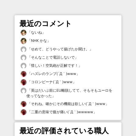
最近のコメント
「
ないね
」
「
NHK かな
」
「
せめて、どうやって揚げたか聞け。
」
「
そんなことで電話しないで
」
「
惜しい！空気砲が正解です！
」
「
ハズレのランプ(´Д｀)www
」
「
コロンビーナ(´Д｀)www
」
「
英はだいぶ前にEU離脱してて、そもそもユーロを
使ってなかった
」
「
それね。確かにその機能は欲しい(´Д｀)www
」
「
二重の意味で腹が痛い(´Д｀)wwwww
」
最近の評価されている職人