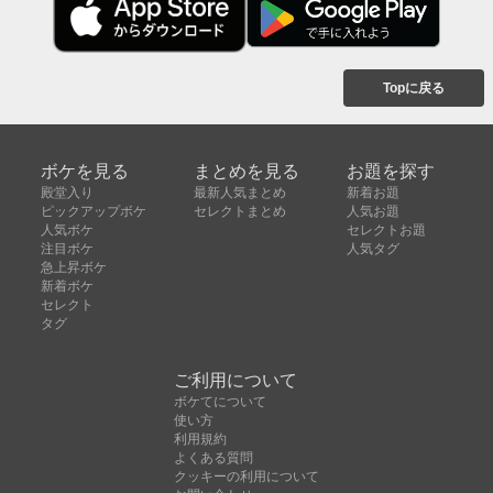
Topに戻る
ボケを見る
まとめを見る
お題を探す
殿堂入り
最新人気まとめ
新着お題
ピックアップボケ
セレクトまとめ
人気お題
人気ボケ
セレクトお題
注目ボケ
人気タグ
急上昇ボケ
新着ボケ
セレクト
タグ
ご利用について
ボケてについて
使い方
利用規約
よくある質問
クッキーの利用について