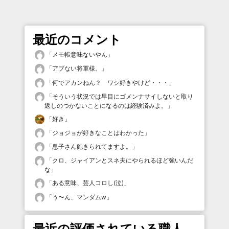
最近のコメント
「
メモ帳意味ないやん
」
「
アブない将軍様。
」
「
何でアカンねん？ ワシ好きやけど・・・
」
「
そういう状況では早目にゴメンナサイしないと取り
返しのつかないことになるのは経験済みよ。
」
「
好き
」
「
ジョジョが好きなことはわかった
」
「
息子さん飽きられてますよ。
」
「
クロ、ジャイアンとスネ夫にやられるほど強いんだ
な
」
「
ある意味、芸人コロし(泣)
」
「
う〜ん、マンダムw
」
最近の評価されている職人