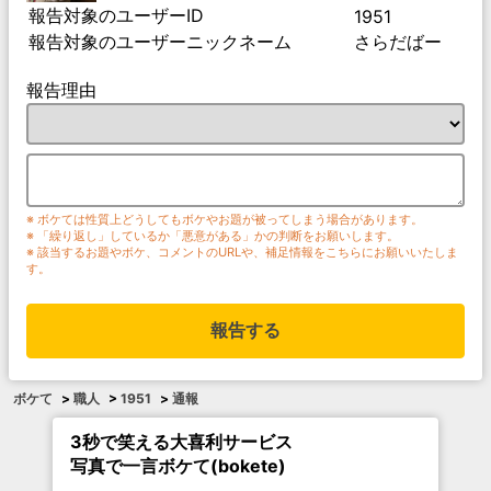
報告対象のユーザーID
1951
報告対象のユーザーニックネーム
さらだばー
報告理由
※ ボケては性質上どうしてもボケやお題が被ってしまう場合があります。
※ 「繰り返し」しているか「悪意がある」かの判断をお願いします。
※ 該当するお題やボケ、コメントのURLや、補足情報をこちらにお願いいたしま
す。
報告する
ボケて
>
職人
>
1951
>
通報
3秒で笑える大喜利サービス
写真で一言ボケて(bokete)