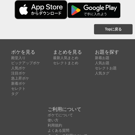
Topに戻る
ボケを見る
まとめを見る
お題を探す
殿堂入り
最新人気まとめ
新着お題
ピックアップボケ
セレクトまとめ
人気お題
人気ボケ
セレクトお題
注目ボケ
人気タグ
急上昇ボケ
新着ボケ
セレクト
タグ
ご利用について
ボケてについて
使い方
利用規約
よくある質問