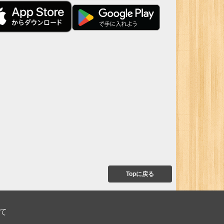
Topに戻る
て