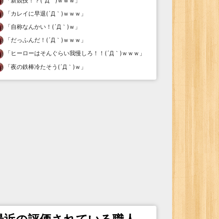
「
新競技！？(´Д｀)ｗｗｗ
」
「
カレイに早退(´Д｀)ｗｗｗ
」
「
自称なんかい！(´Д｀)ｗ
」
「
だっふんだ！(´Д｀)ｗｗｗ
」
「
ヒーローはそんぐらい我慢しろ！！(´Д｀)ｗｗｗ
」
「
夜の鉄棒冷たそう(´Д｀)ｗ
」