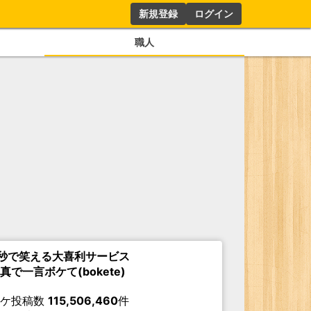
新規登録
ログイン
職人
秒で笑える大喜利サービス
真で一言ボケて(bokete)
ボケ投稿数
115,506,460
件