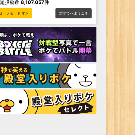
お題投稿数
8,107,057
件
セーフモード オン
ボケてへようこそ