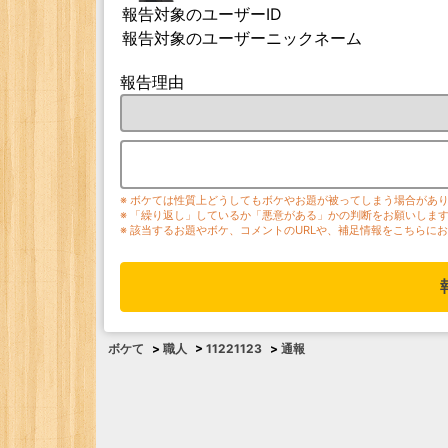
報告対象のユーザーID
報告対象のユーザーニックネーム
報告理由
※ ボケては性質上どうしてもボケやお題が被ってしまう場合があ
※ 「繰り返し」しているか「悪意がある」かの判断をお願いしま
※ 該当するお題やボケ、コメントのURLや、補足情報をこちらに
ボケて
>
職人
>
11221123
>
通報