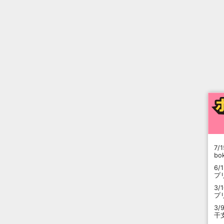
7/1
b
6/
プ
3/
プ
3/
干