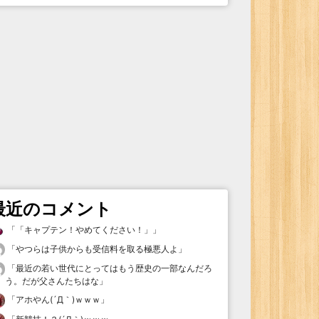
最近のコメント
「
「キャプテン！やめてください！」
」
「
やつらは子供からも受信料を取る極悪人よ
」
「
最近の若い世代にとってはもう歴史の一部なんだろ
う。だが父さんたちはな
」
「
アホやん(´Д｀)ｗｗｗ
」