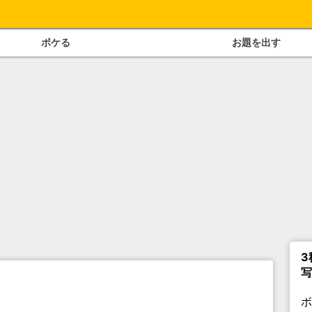
ボケる
お題を出す
3
写