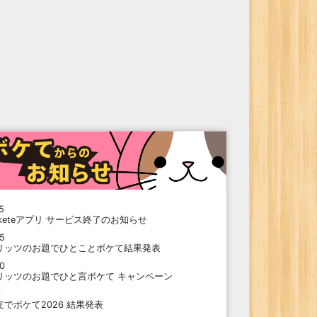
5
oketeアプリ サービス終了のお知らせ
15
リッツのお題でひとことボケて結果発表
10
リッツのお題でひと言ボケて キャンペーン
9
支でボケて2026 結果発表