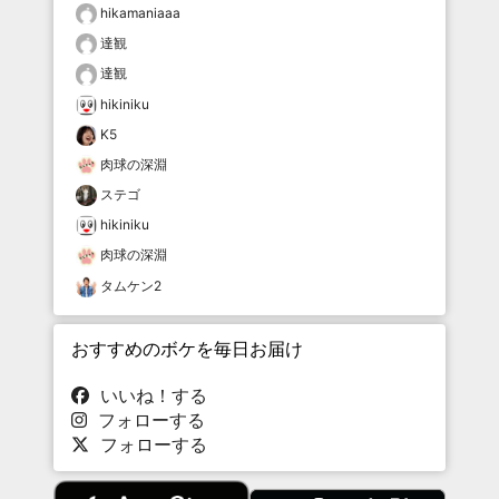
hikamaniaaa
達観
達観
hikiniku
K5
肉球の深淵
ステゴ
hikiniku
肉球の深淵
タムケン2
おすすめのボケを毎日お届け
いいね！する
フォローする
フォローする