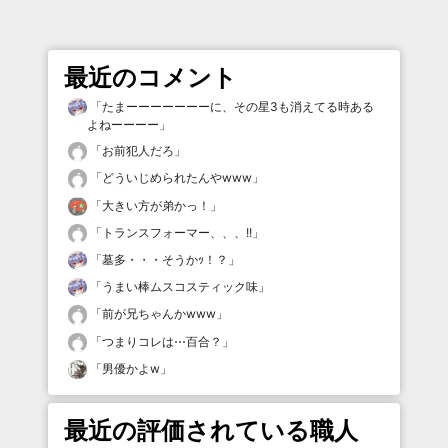
最近のコメント
「
たまーーーーーーーに、その星3も消えてる時ある
よねーーーー
」
「
お前犯人だろ
」
「
どういじめられたんやwww
」
「
大きい方が弟かっ！
」
「
トランスフォーマー、、、!!
」
「
墓多・・・そうかｯ！？
」
「
うまい棒ムスコスティック味
」
「
前が兄ちゃんかwww
」
「
つまりコレは⋯百合？
」
「
男優かよw
」
最近の評価されている職人