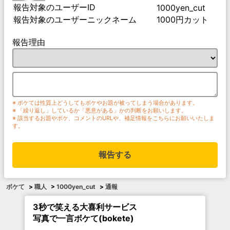
報告対象のユーザーID
1000yen_cut
報告対象のユーザーニックネーム
1000円カット
報告理由
※ ボケては性質上どうしてもボケやお題が被ってしまう場合があります。
※ 「繰り返し」しているか「悪意がある」かの判断をお願いします。
※ 該当するお題やボケ、コメントのURLや、補足情報をこちらにお願いいたしま
す。
報告する
ボケて
>
職人
>
1000yen_cut
>
通報
3秒で笑える大喜利サービス
写真で一言ボケて(bokete)