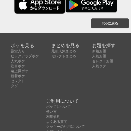
Topに戻る
ボケを見る
まとめを見る
お題を探す
殿堂入り
最新人気まとめ
新着お題
ピックアップボケ
セレクトまとめ
人気お題
人気ボケ
セレクトお題
注目ボケ
人気タグ
急上昇ボケ
新着ボケ
セレクト
タグ
ご利用について
ボケてについて
使い方
利用規約
よくある質問
クッキーの利用について