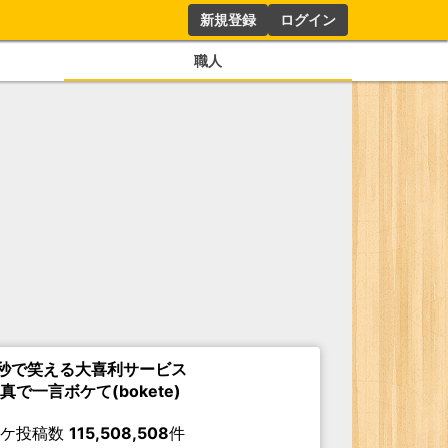
新規登録
ログイン
職人
秒で笑える大喜利サービス
真で一言ボケて(bokete)
ボケ投稿数
115,508,508
件