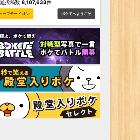
お題投稿数
8,107,633
件
セーフモード オン
ボケてへようこそ