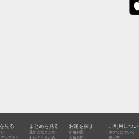
を見る
まとめを見る
お題を探す
ご利用につい
入り
最新人気まとめ
新着お題
ボケてについて
クアップボケ
セレクトまとめ
人気お題
使い方