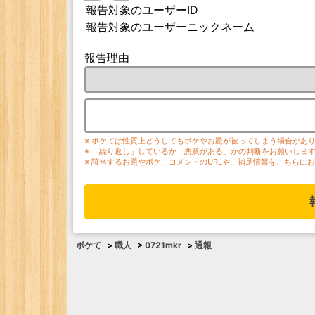
報告対象のユーザーID
報告対象のユーザーニックネーム
報告理由
※ ボケては性質上どうしてもボケやお題が被ってしまう場合があ
※ 「繰り返し」しているか「悪意がある」かの判断をお願いしま
※ 該当するお題やボケ、コメントのURLや、補足情報をこちらに
ボケて
>
職人
>
0721mkr
>
通報