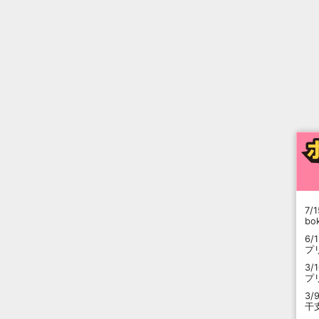
7/1
b
6/
プ
3/
プ
3/
干