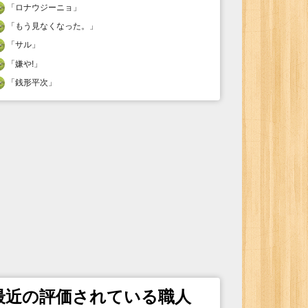
「
ロナウジーニョ
」
「
もう見なくなった。
」
「
サル
」
「
嫌や!
」
「
銭形平次
」
最近の評価されている職人