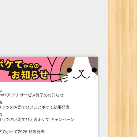
5
oketeアプリ サービス終了のお知らせ
15
リッツのお題でひとことボケて結果発表
10
リッツのお題でひと言ボケて キャンペーン
9
支でボケて2026 結果発表