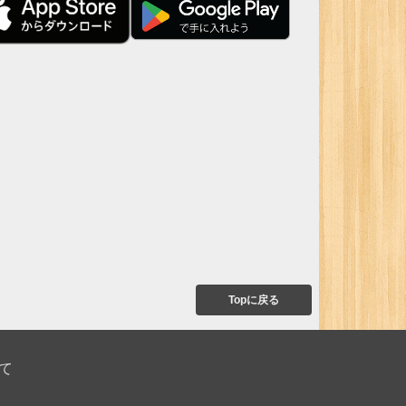
Topに戻る
て