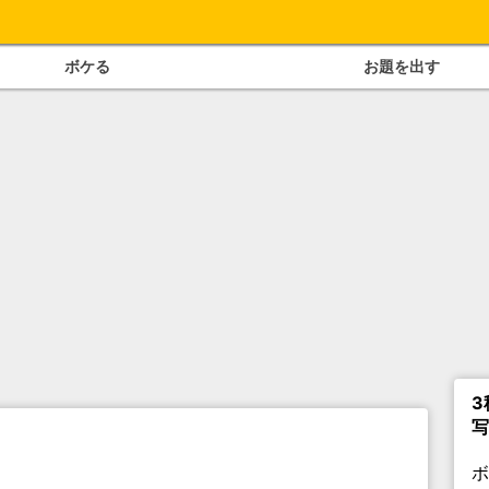
ボケる
お題を出す
3
写