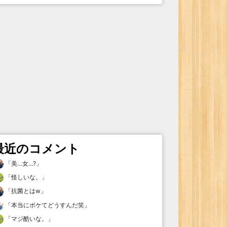
最近のコメント
「
美…女…?
」
「
怪しいな。
」
「
抗菌とはw
」
「
本当にボケてどうすんだ笑
」
「
マジ酷いな。
」