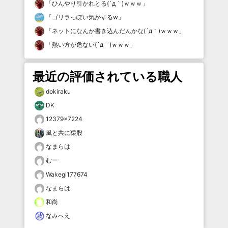
「
ひんやり引かれとる(´д｀)ｗｗｗ
」
「
ゴリラっぽい気がするw
」
「
ネットになんか書き込んだんかな(´д｀)ｗｗｗ
」
「
熱い方が危ない(´д｀)ｗｗｗ
」
最近の評価されている職人
dokiraku
DK
12379×7224
風と共に猿股
なまらは
むー
Wakegi177674
なまらは
和尚
なみへえ