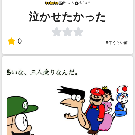
粉ポカリ
粉ポカリ
泣かせたかった
0
8年くらい前