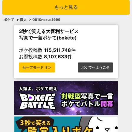
もっと見る
ボケて
>
職人
>
0610nexus1999
3秒で笑える大喜利サービス
写真で一言ボケて(bokete)
ボケ投稿数
115,511,748
件
お題投稿数
8,107,633
件
セーフモード オン
ボケてへようこそ