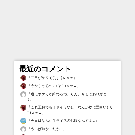
最近のコメント
「
二日がかりで(´д｀)ｗｗｗ
」
「
今からやるのに(´д｀)ｗｗｗ
」
「
遂にボケてが終わるね。りん、今までありがと
う。
」
「
これ正解でもよさそうやし、なんか妙に面白い(´д
｀)ｗｗｗ
」
「
今日はなんか半ライスのお腹なんすよ…
」
「
やっぱ無かったか…
」