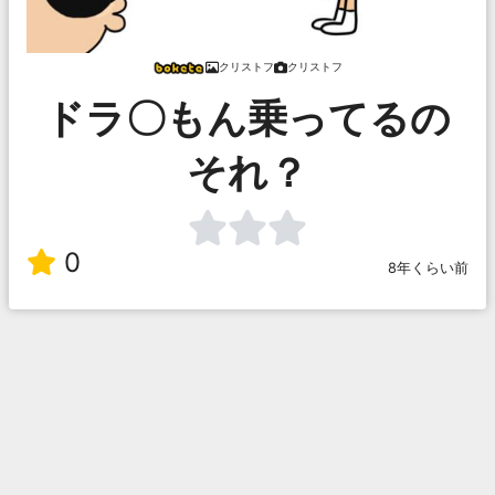
クリストフ
クリストフ
ドラ〇もん乗ってるの
それ？
0
8年くらい前