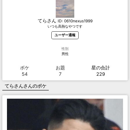
てらさん
ID:
0610nexus1999
いつも高熱なやつです
ユーザー通報
性別
男性
ボケ
お題
星の合計
54
7
229
てらさん
さんのボケ