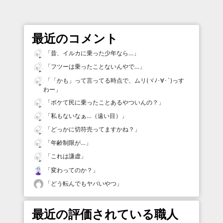
最近のコメント
「
昔、イルカに乗った少年なら…
」
「
フツーは乗ったことないんやで…
」
「
「かも」って言ってる時点で、ムリ(ヾﾉ･∀･`)っす
わー
」
「
ボケて民に乗ったことあるやついんの？
」
「
私もないなぁ…（遠い目）
」
「
どっかに切符売ってますかね？
」
「
年齢制限が…
」
「
これは謙虚
」
「
変わってのか？
」
「
どう転んでもヤバいやつ
」
最近の評価されている職人