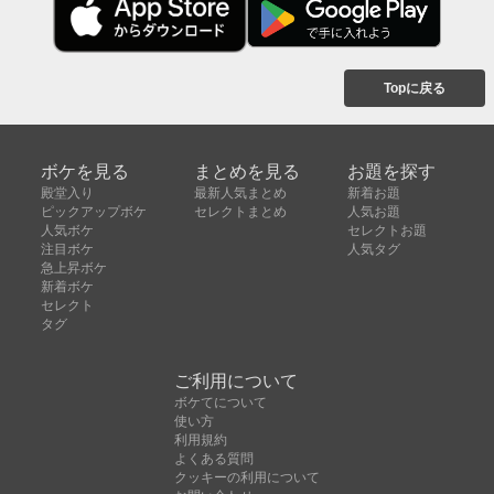
Topに戻る
ボケを見る
まとめを見る
お題を探す
殿堂入り
最新人気まとめ
新着お題
ピックアップボケ
セレクトまとめ
人気お題
人気ボケ
セレクトお題
注目ボケ
人気タグ
急上昇ボケ
新着ボケ
セレクト
タグ
ご利用について
ボケてについて
使い方
利用規約
よくある質問
クッキーの利用について