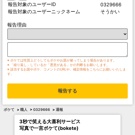
報告対象のユーザーID
0329666
報告対象のユーザーニックネーム
そうかい
報告理由
※ ボケては性質上どうしてもボケやお題が被ってしまう場合があります。
※ 「繰り返し」しているか「悪意がある」かの判断をお願いします。
※ 該当するお題やボケ、コメントのURLや、補足情報をこちらにお願いいたしま
す。
報告する
ボケて
>
職人
>
0329666
>
通報
3秒で笑える大喜利サービス
写真で一言ボケて(bokete)