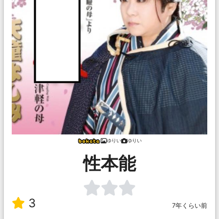
ゆりい
ゆりい
性本能
3
7年くらい前