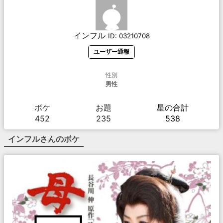
インフル
ID:
03210708
ユーザー通報
性別
男性
ボケ
お題
星の合計
452
235
538
インフル
さんのボケ