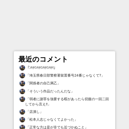
最近のコメント
「
ﾝｷﾁ!ﾝｷﾁ!ﾝｷﾁ!ﾝｷﾁ!
」
「
埼玉県春日部警察署留置番号24番じゃなくて?
」
「
関係者の自己満乙
」
「
そういう作品だったんだな
」
「
弱者に謝罪を強要する暇があったら切腹の一回二回
してから言え!!
」
「
店潰し
」
「
松本人志じゃなくてよかった
」
「
正常な方は是が非でも近づかぬこと
」