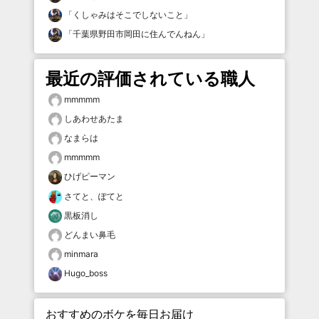
「
くしゃみはそこでしないこと
」
「
千葉県野田市岡田に住んでんねん
」
最近の評価されている職人
mmmmm
しあわせあたま
なまらは
mmmmm
ひげピーマン
さてと、ぽてと
黒板消し
どんまい鼻毛
minmara
Hugo_boss
おすすめのボケを毎日お届け