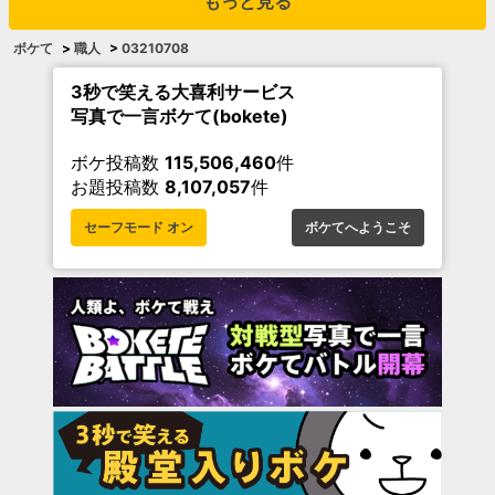
もっと見る
ボケて
>
職人
>
03210708
3秒で笑える大喜利サービス
写真で一言ボケて(bokete)
ボケ投稿数
115,506,460
件
お題投稿数
8,107,057
件
セーフモード オン
ボケてへようこそ