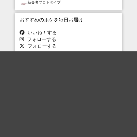
新参者プロトタイプ
おすすめのボケを毎日お届け
いいね！する
フォローする
フォローする
Topに戻る
ボケを見る
まとめを見る
お題を探す
殿堂入り
最新人気まとめ
新着お題
ピックアップボケ
セレクトまとめ
人気お題
人気ボケ
セレクトお題
注目ボケ
人気タグ
急上昇ボケ