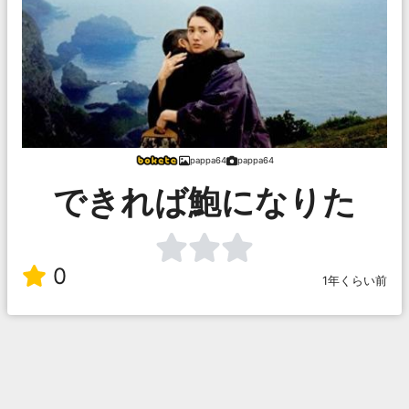
pappa64
pappa64
できれば鮑になりた
0
1年くらい前