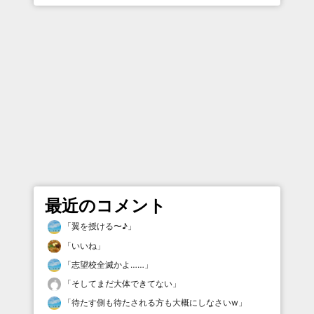
最近のコメント
「
翼を授ける〜♪
」
「
いいね
」
「
志望校全滅かよ……
」
「
そしてまだ大体できてない
」
「
待たす側も待たされる方も大概にしなさいw
」