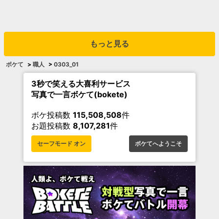
もっと見る
ボケて
>
職人
>
0303_01
3秒で笑える大喜利サービス
写真で一言ボケて(bokete)
ボケ投稿数
115,508,508
件
お題投稿数
8,107,281
件
セーフモード オン
ボケてへようこそ