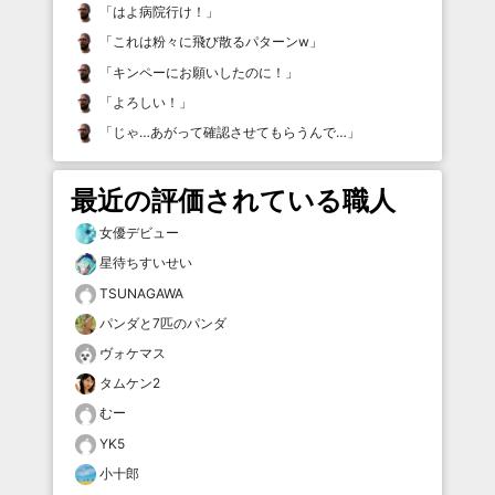
「
はよ病院行け！
」
「
これは粉々に飛び散るパターンw
」
「
キンペーにお願いしたのに！
」
「
よろしい！
」
「
じゃ…あがって確認させてもらうんで…
」
最近の評価されている職人
女優デビュー
星待ちすいせい
TSUNAGAWA
パンダと7匹のパンダ
ヴォケマス
タムケン2
むー
YK5
小十郎