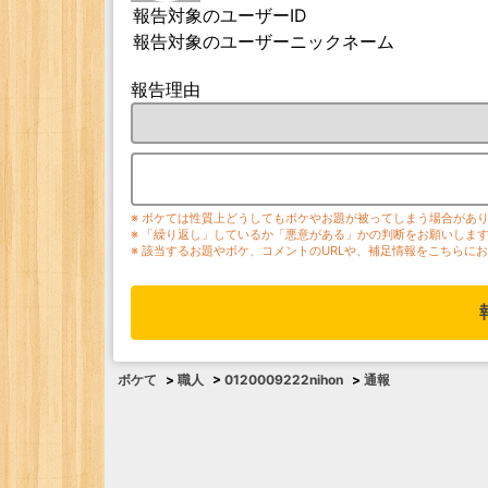
報告対象のユーザーID
報告対象のユーザーニックネーム
報告理由
※ ボケては性質上どうしてもボケやお題が被ってしまう場合があ
※ 「繰り返し」しているか「悪意がある」かの判断をお願いしま
※ 該当するお題やボケ、コメントのURLや、補足情報をこちらに
ボケて
>
職人
>
0120009222nihon
>
通報