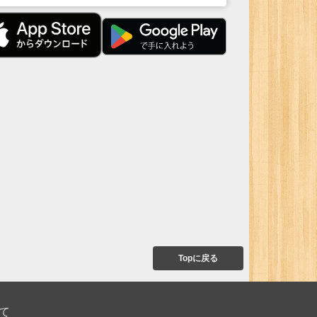
Topに戻る
て