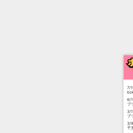
7/1
b
6/
プ
3/
プ
3/
干