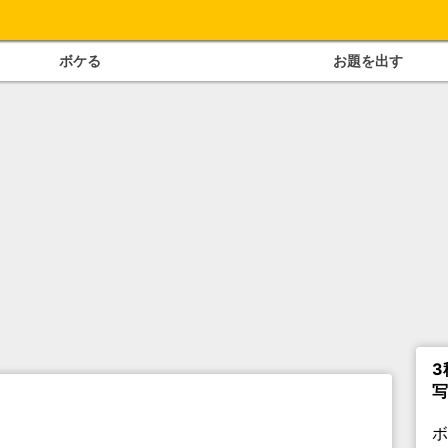
ボケる
お題を出す
3
写