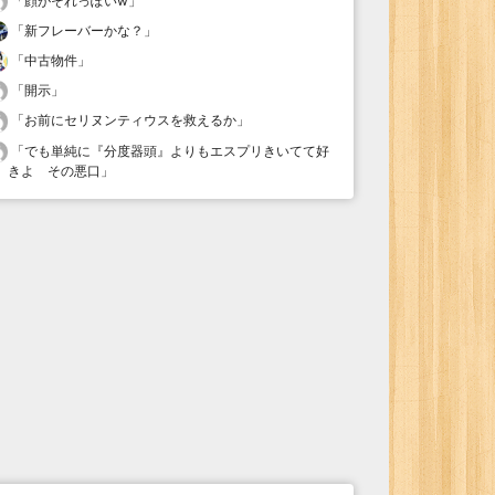
「
顔がそれっぽいw
」
「
新フレーバーかな？
」
「
中古物件
」
「
開示
」
「
お前にセリヌンティウスを救えるか
」
「
でも単純に『分度器頭』よりもエスプリきいてて好
きよ その悪口
」