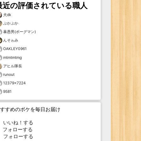
最近の評価されている職人
犬dk
ぷかぷか
暴愚男(ボーグマン)
んそゎみ
OAKLEY0961
mtmtmtmg
アヒル隊長
runout
12379×7224
9581
すすめのボケを毎日お届け
いいね！する
フォローする
フォローする