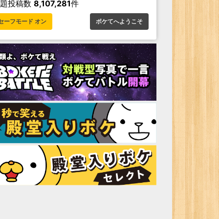
お題投稿数
8,107,281
件
セーフモード オン
ボケてへようこそ