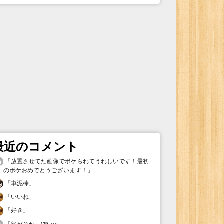
最近のコメント
「
放置させてた画像でボケられてうれしいです！最初
のボケおめでとうございます！
」
「
車泥棒
」
「
いいね
」
「
好き
」