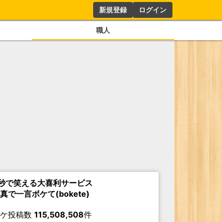
新規登録
ログイン
職人
秒で笑える大喜利サービス
真で一言ボケて(bokete)
ボケ投稿数
115,508,508
件