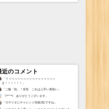
最近のコメント
「
うっっっっっっっっっっっっっっっっ
ま！！！！！！
」
「
ご飯「粒」！笑笑 これは上手い美味い
」
「
(*^^*) ありがとうございます
」
「
ロデイオにチャレンジ失敗(笑)ですね
」