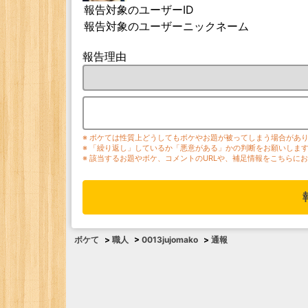
報告対象のユーザーID
報告対象のユーザーニックネーム
報告理由
※ ボケては性質上どうしてもボケやお題が被ってしまう場合があ
※ 「繰り返し」しているか「悪意がある」かの判断をお願いしま
※ 該当するお題やボケ、コメントのURLや、補足情報をこちらに
ボケて
>
職人
>
0013jujomako
>
通報