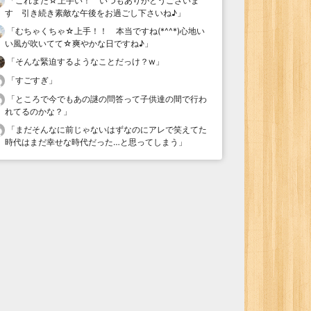
「
これまた☆上手い！ いつもありがとうございま
す 引き続き素敵な午後をお過ごし下さいね♪
」
「
むちゃくちゃ☆上手！！ 本当ですね(*^^*)心地い
い風が吹いてて☆爽やかな日ですね♪
」
「
そんな緊迫するようなことだっけ？w
」
「
すごすぎ
」
「
ところで今でもあの謎の問答って子供達の間で行わ
れてるのかな？
」
「
まだそんなに前じゃないはずなのにアレで笑えてた
時代はまだ幸せな時代だった…と思ってしまう
」