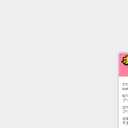
7/1
b
6/
プ
3/
プ
3/
干