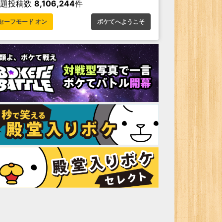
お題投稿数
8,106,244
件
セーフモード オン
ボケてへようこそ