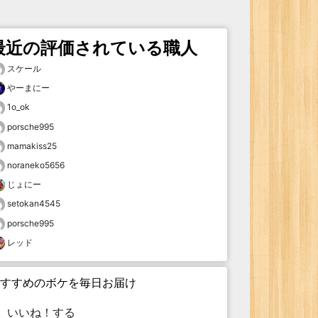
最近の評価されている職人
スケール
やーまにー
1o_ok
porsche995
mamakiss25
noraneko5656
じょにー
setokan4545
porsche995
レッド
すすめのボケを毎日お届け
いいね！する