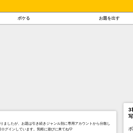
ボケる
お題を出す
3
写
なりましたが、お題は引き続きジャンル別に専用アカウントから分散し
ぼ毎日ログインしています。気軽に遊びに来てね♡