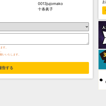
0013jujomako
十条眞子
ります。
す。
お願いいたします。
報告する