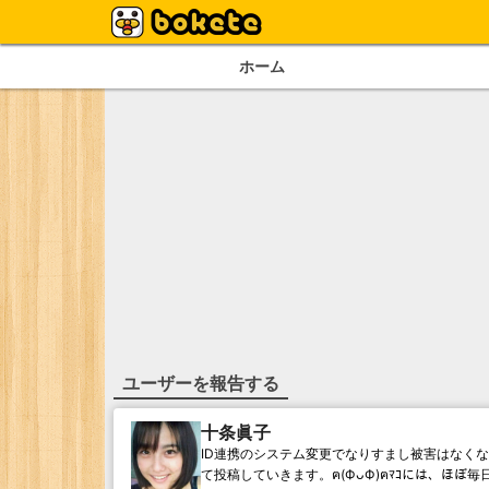
ホーム
ユーザーを報告する
十条眞子
ID連携のシステム変更でなりすまし被害はなく
て投稿していきます。ฅ(ФᴗФ)ฅﾏｺには、ほ