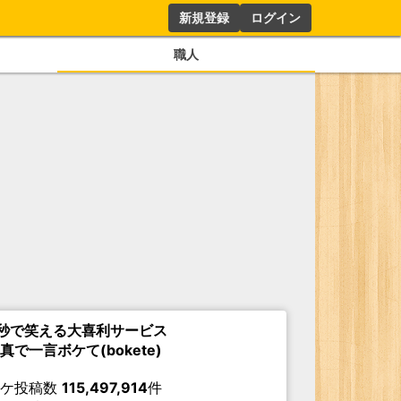
新規登録
ログイン
職人
秒で笑える大喜利サービス
真で一言ボケて(bokete)
ボケ投稿数
115,497,914
件