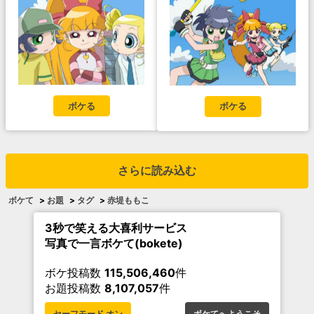
ボケる
ボケる
さらに読み込む
ボケて
>
お題
>
タグ
>
赤堤ももこ
3秒で笑える大喜利サービス
写真で一言ボケて(bokete)
ボケ投稿数
115,506,460
件
お題投稿数
8,107,057
件
セーフモード オン
ボケてへようこそ