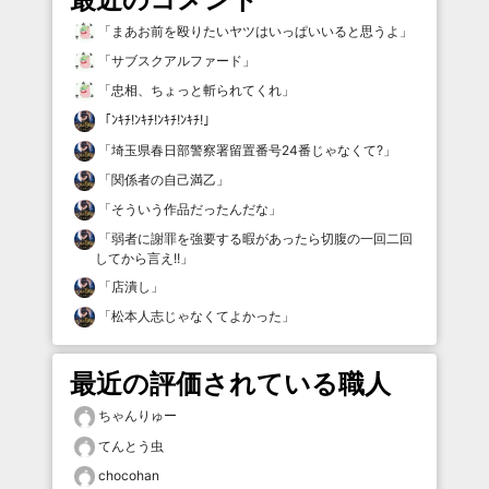
「
まあお前を殴りたいヤツはいっぱいいると思うよ
」
「
サブスクアルファード
」
「
忠相、ちょっと斬られてくれ
」
「
ﾝｷﾁ!ﾝｷﾁ!ﾝｷﾁ!ﾝｷﾁ!
」
「
埼玉県春日部警察署留置番号24番じゃなくて?
」
「
関係者の自己満乙
」
「
そういう作品だったんだな
」
「
弱者に謝罪を強要する暇があったら切腹の一回二回
してから言え!!
」
「
店潰し
」
「
松本人志じゃなくてよかった
」
最近の評価されている職人
ちゃんりゅー
てんとう虫
chocohan