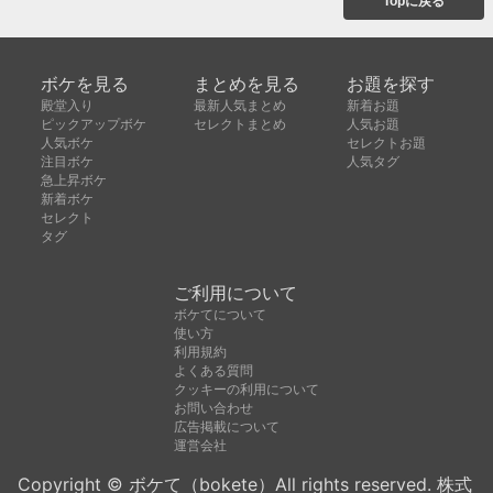
Topに戻る
ボケを見る
まとめを見る
お題を探す
殿堂入り
最新人気まとめ
新着お題
ピックアップボケ
セレクトまとめ
人気お題
人気ボケ
セレクトお題
注目ボケ
人気タグ
急上昇ボケ
新着ボケ
セレクト
タグ
ご利用について
ボケてについて
使い方
利用規約
よくある質問
クッキーの利用について
お問い合わせ
広告掲載について
運営会社
Copyright © ボケて（bokete）All rights reserved. 株式