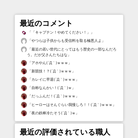
最近のコメント
「
「キャプテン！やめてください！」
」
「
やつらは子供からも受信料を取る極悪人よ
」
「
最近の若い世代にとってはもう歴史の一部なんだろ
う。だが父さんたちはな
」
「
アホやん(´Д｀)ｗｗｗ
」
「
新競技！？(´Д｀)ｗｗｗ
」
「
カレイに早退(´Д｀)ｗｗｗ
」
「
自称なんかい！(´Д｀)ｗ
」
「
だっふんだ！(´Д｀)ｗｗｗ
」
「
ヒーローはそんぐらい我慢しろ！！(´Д｀)ｗｗｗ
」
「
夜の鉄棒冷たそう(´Д｀)ｗ
」
最近の評価されている職人