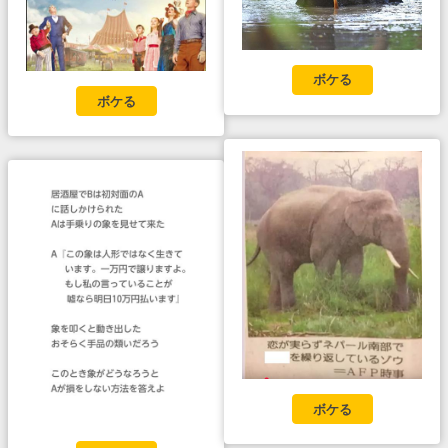
ボケる
ボケる
ボケる