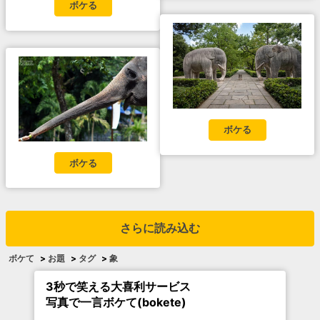
ボケる
ボケる
ボケる
さらに読み込む
ボケて
>
お題
>
タグ
>
象
3秒で笑える大喜利サービス
写真で一言ボケて(bokete)