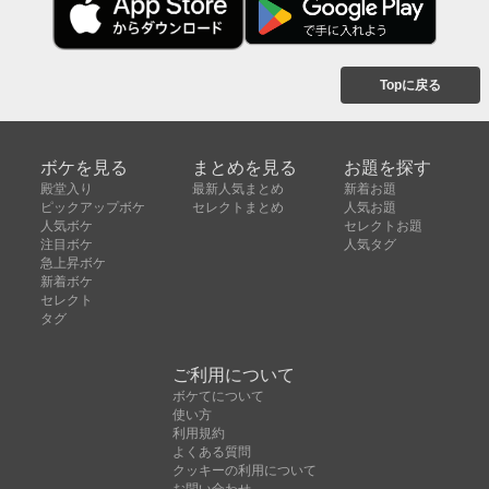
Topに戻る
ボケを見る
まとめを見る
お題を探す
殿堂入り
最新人気まとめ
新着お題
ピックアップボケ
セレクトまとめ
人気お題
人気ボケ
セレクトお題
注目ボケ
人気タグ
急上昇ボケ
新着ボケ
セレクト
タグ
ご利用について
ボケてについて
使い方
利用規約
よくある質問
クッキーの利用について
お問い合わせ