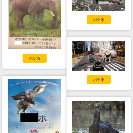
ボケる
ボケる
ボケる