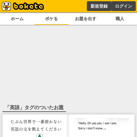
新規登録
ログイン
ホーム
ボケる
お題を出す
職人
「
英語
」タグのついたお題