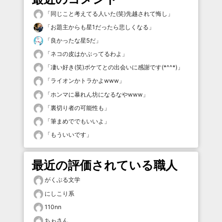
「
同じこと考えてる人いた(笑)先越されて悔し
」
「
お題主からも星1だったら悲しくなる
」
「
良かったな星5だ
」
「
ネコの皮はかぶってるわよ
」
「
凄い好き(笑)ボケてとの出会いに感謝です(*^^*)
」
「
ライオンかトラかよwww
」
「
ホンマに暴れん坊になるなやwww
」
「
裏切り者の可能性も
」
「
筆まめででもいいよ
」
「
もういいです
」
最近の評価されている職人
がくぶる文学
にしこり系
110nn
ちゎさん