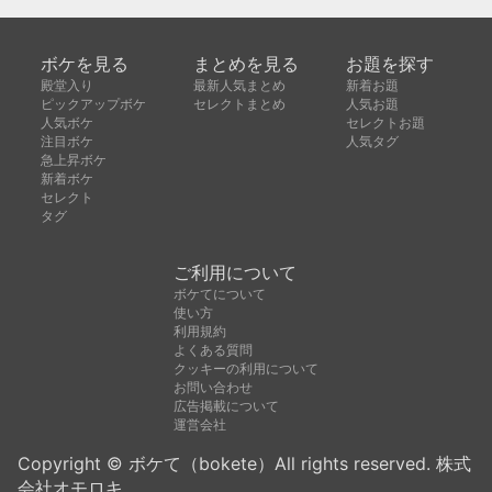
ボケを見る
まとめを見る
お題を探す
殿堂入り
最新人気まとめ
新着お題
ピックアップボケ
セレクトまとめ
人気お題
人気ボケ
セレクトお題
注目ボケ
人気タグ
急上昇ボケ
新着ボケ
セレクト
タグ
ご利用について
ボケてについて
使い方
利用規約
よくある質問
クッキーの利用について
お問い合わせ
広告掲載について
運営会社
Copyright © ボケて（bokete）All rights reserved. 株式
会社オモロキ