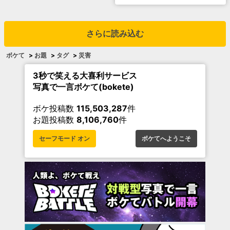
さらに読み込む
ボケて
>
お題
>
タグ
>
災害
3秒で笑える大喜利サービス
写真で一言ボケて(bokete)
ボケ投稿数
115,503,287
件
お題投稿数
8,106,760
件
セーフモード オン
ボケてへようこそ