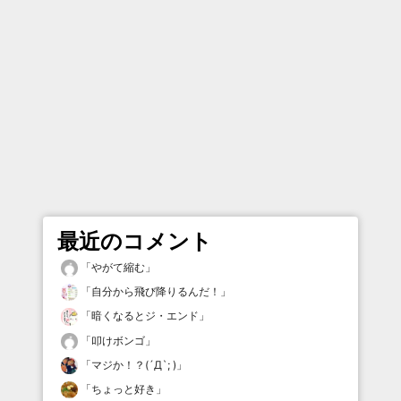
最近のコメント
「
やがて縮む
」
「
自分から飛び降りるんだ！
」
「
暗くなるとジ・エンド
」
「
叩けボンゴ
」
「
マジか！？(´Д`; )
」
「
ちょっと好き
」