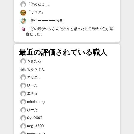
「
休めねぇ…
」
「
ワロタ
」
「
先生ーーーーーっ!!!
」
「
どの辺がシソなんだろうと思ったら初号機の色が紫
蘇だった
」
最近の評価されている職人
うさたろ
ちゅうそん
エセグラ
ひーた
エチョ
mtmtmtmg
ひーた
Syu0607
adg13690
inotai2602