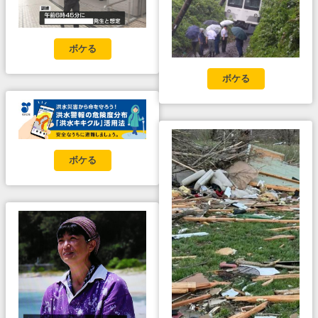
ボケる
ボケる
ボケる