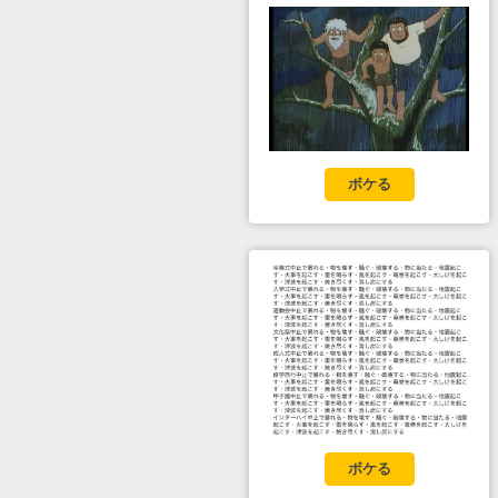
ボケる
ボケる