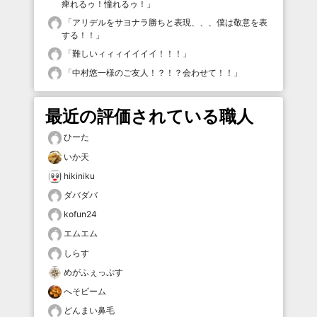
痺れるゥ！憧れるゥ！
」
「
アリデルをサヨナラ勝ちと表現、、、僕は敬意を表
する！！
」
「
難しいィィィイイイイ！！！
」
「
中村悠一様のご友人！？！？会わせて！！
」
最近の評価されている職人
ひーた
いか天
hikiniku
ダバダバ
kofun24
エムエム
しらす
めがふぇっぷす
へそビーム
どんまい鼻毛