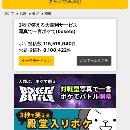
さらに読み込む
ボケて
>
お題
>
タグ
>
標識
3秒で笑える大喜利サービス
写真で一言ボケて(bokete)
ボケ投稿数
115,518,940
件
お題投稿数
8,108,422
件
セーフモード オン
ボケてへようこそ