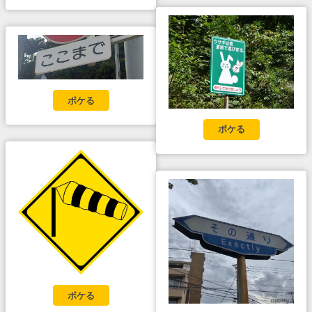
ボケる
ボケる
ボケる