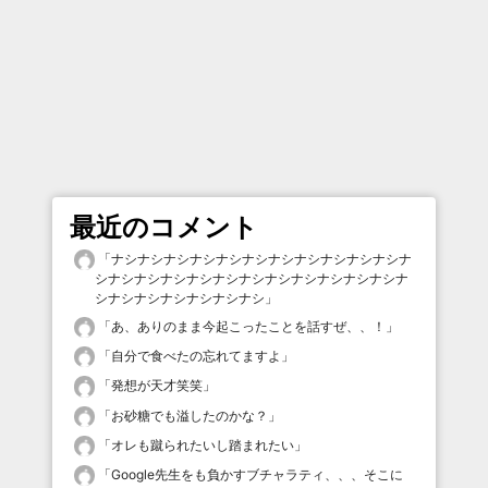
最近のコメント
「
ナシナシナシナシナシナシナシナシナシナシナシナ
シナシナシナシナシナシナシナシナシナシナシナシナ
シナシナシナシナシナシナシ
」
「
あ、ありのまま今起こったことを話すぜ、、！
」
「
自分で食べたの忘れてますよ
」
「
発想が天才笑笑
」
「
お砂糖でも溢したのかな？
」
「
オレも蹴られたいし踏まれたい
」
「
Google先生をも負かすブチャラティ、、、そこに