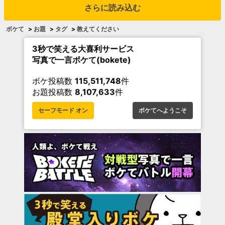
さらに読み込む
ボケて
>
お題
>
タグ
>
教えてください
3秒で笑える大喜利サービス
写真で一言ボケて(bokete)
ボケ投稿数
115,511,748
件
お題投稿数
8,107,633
件
セーフモード オン
ボケてへようこそ