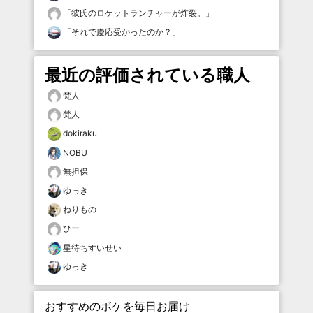
「
彼氏のロケットランチャーが炸裂。
」
「
それで慶応受かったのか？
」
最近の評価されている職人
梵人
梵人
dokiraku
NOBU
無担保
ゆっき
ねりもの
ひー
星待ちすいせい
ゆっき
おすすめのボケを毎日お届け