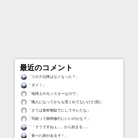
最近のコメント
「
コロナ以降はなくなった？
」
「
ダメ！
」
「
地球上のモンスターなので
」
「
職人になってからも荒くれてないけど(笑)
」
「
さては食材無駄でにしてキレたな
」
「
写経って精神修行にいいのかな？
」
「
「そうですねぇ…」から始まる…
」
「
食べた跡があるぞ！
」