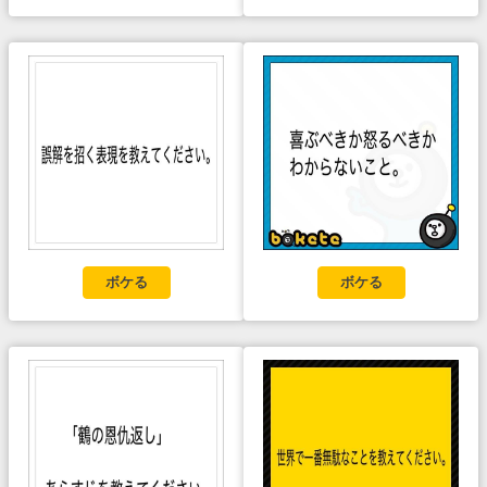
ボケる
ボケる