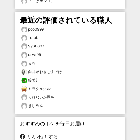
「
叩けボンゴ
」
最近の評価されている職人
poo0999
1o_ok
Syu0607
cswr95
まる
向井がおさむまでは…
鈴美紅
ミラクルクル
くれないか豚を
きしめん
おすすめのボケを毎日お届け
いいね！する