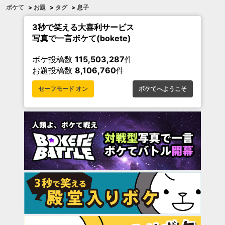
ボケて
>
お題
>
タグ
>
息子
3秒で笑える大喜利サービス
写真で一言ボケて(bokete)
ボケ投稿数
115,503,287
件
お題投稿数
8,106,760
件
セーフモード オン
ボケてへようこそ