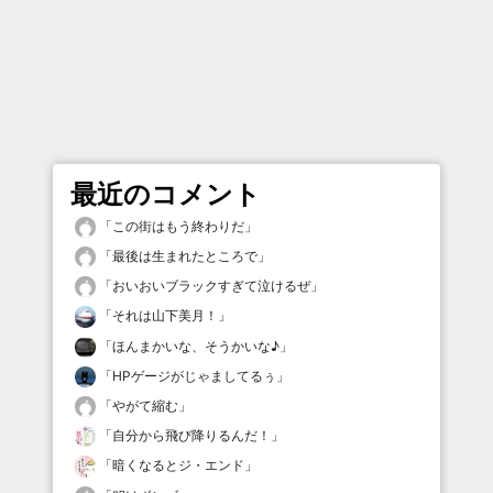
最近のコメント
「
この街はもう終わりだ
」
「
最後は生まれたところで
」
「
おいおいブラックすぎて泣けるぜ
」
「
それは山下美月！
」
「
ほんまかいな、そうかいな♪
」
「
HPゲージがじゃましてるぅ
」
「
やがて縮む
」
「
自分から飛び降りるんだ！
」
「
暗くなるとジ・エンド
」