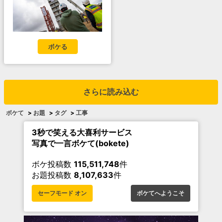
ボケる
さらに読み込む
ボケて
>
お題
>
タグ
>
工事
3秒で笑える大喜利サービス
写真で一言ボケて(bokete)
ボケ投稿数
115,511,748
件
お題投稿数
8,107,633
件
セーフモード オン
ボケてへようこそ