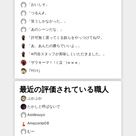
「
おいしそ
」
「
つるん♪
」
「
笑うしかなかった。
」
「
あのシーンだな、
」
「
許可無く渡ってくる奴らをやっつけてね♡
」
「
あ、あんたの勝ちでいいよ…
」
「
※円谷スタッフが美味しくいただきました。
」
「
ザラキーマ！！(´Д｀)ｗｗｗ
」
「
ﾔﾗｼｲ
」
最近の評価されている職人
ぷかぷか
たかしと呼ばないで
Asidesuyo
Amazonbi08
むー