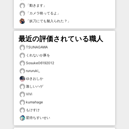
「
動きます
」
「
カメラ映ってるよ
」
「
妖刀にでも魅入られた？
」
最近の評価されている職人
TSUNAGAWA
くれないか豚を
Sosuke06192012
rururuki_
ゆきおしか
激しいハゲ
ViVi
kumahage
もけすけ
星待ちすいせい