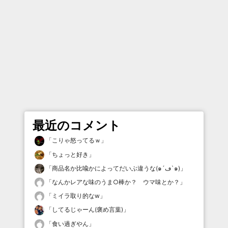
最近のコメント
「
こりゃ怒ってるｗ
」
「
ちょっと好き
」
「
商品名か比喩かによってだいぶ違うな(๑´ڡ`๑)
」
「
なんかレアな味のうま○棒か？ ウマ味とか？
」
「
ミイラ取り的なw
」
「
してるじゃーん(褒め言葉)
」
「
食い過ぎやん
」