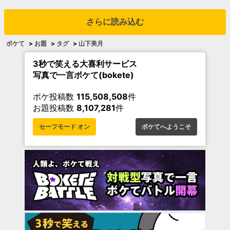
さらに読み込む
ボケて
>
お題
>
タグ
>
山下美月
3秒で笑える大喜利サービス
写真で一言ボケて(bokete)
ボケ投稿数
115,508,508
件
お題投稿数
8,107,281
件
セーフモード オン
ボケてへようこそ