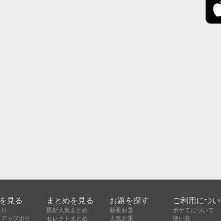
を見る
まとめを見る
お題を探す
ご利用につい
入り
最新人気まとめ
新着お題
ボケてについて
クアップボケ
セレクトまとめ
人気お題
使い方