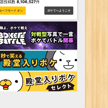
お題投稿数
8,106,527
件
セーフモード オン
ボケてへようこそ