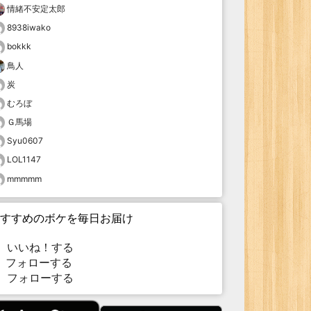
情緒不安定太郎
8938iwako
bokkk
鳥人
炭
むろぼ
Ｇ馬場
Syu0607
LOL1147
mmmmm
すすめのボケを毎日お届け
いいね！する
フォローする
フォローする