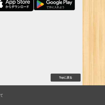
Topに戻る
て