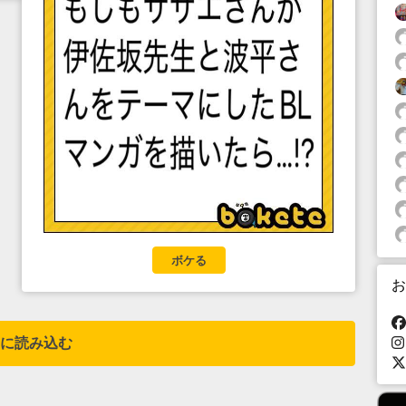
ボケる
お
に読み込む