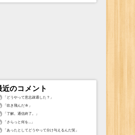
最近のコメント
「
どうやって意志疎通した？
」
「
吹き飛んだ☆
」
「
了解。通信終了。
」
「
さらっと何を...
」
「
あったとしてどうやって分け与えるんだ笑
」