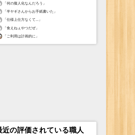
「
何の擬人化なんだろう
」
「
半ヤギさんからお手紙書いた
」
「
仕様上仕方なくて…
」
「
食えねぇやつだぜ
」
「
ご利用は計画的に
」
最近の評価されている職人