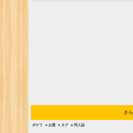
さら
ボケて
>
お題
>
タグ
>
同人誌