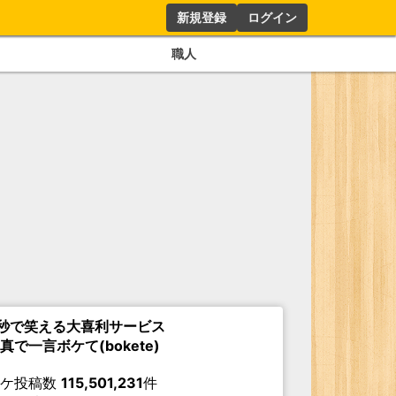
新規登録
ログイン
職人
秒で笑える大喜利サービス
真で一言ボケて(bokete)
ボケ投稿数
115,501,231
件