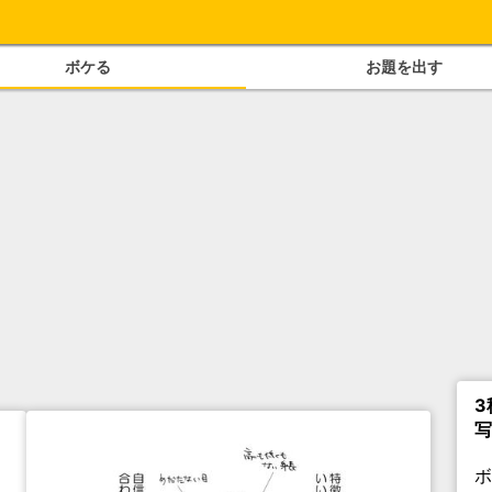
ボケる
お題を出す
3
写