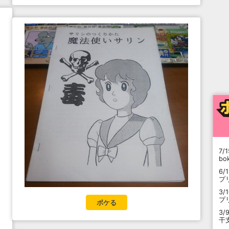
7/1
b
6/
プ
3/
プ
ボケる
3/
干