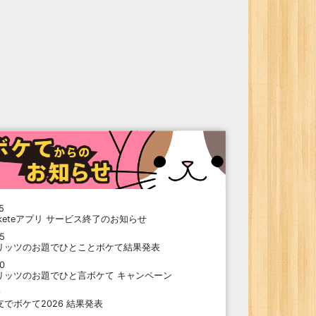
5
oketeアプリ サービス終了のお知らせ
15
リッツのお題でひとことボケて結果発表
10
リッツのお題でひと言ボケて キャンペーン
9
支でボケて2026 結果発表