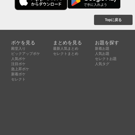
Topに戻る
ボケを見る
まとめを見る
お題を探す
殿堂入り
最新人気まとめ
新着お題
ピックアップボケ
セレクトまとめ
人気お題
人気ボケ
セレクトお題
注目ボケ
人気タグ
急上昇ボケ
新着ボケ
セレクト
タグ
ご利用について
ボケてについて
使い方
利用規約
よくある質問
クッキーの利用について
お問い合わせ