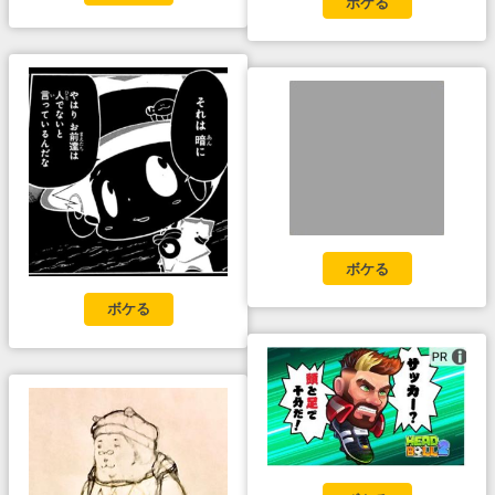
ボケる
ボケる
ボケる