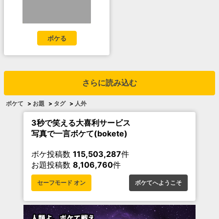
ボケる
さらに読み込む
ボケて
>
お題
>
タグ
>
人外
3秒で笑える大喜利サービス
写真で一言ボケて(bokete)
ボケ投稿数
115,503,287
件
お題投稿数
8,106,760
件
セーフモード オン
ボケてへようこそ