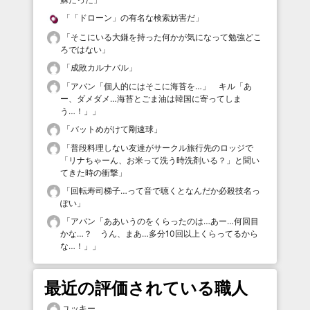
「
「ドローン」の有名な検索妨害だ
」
「
そこにいる大鎌を持った何かが気になって勉強どこ
ろではない
」
「
成敗カルナバル
」
「
アバン「個人的にはそこに海苔を…」 キル「あ
ー、ダメダメ…海苔とごま油は韓国に寄ってしま
う…！」
」
「
バットめがけて剛速球
」
「
普段料理しない友達がサークル旅行先のロッジで
「リナちゃーん、お米って洗う時洗剤いる？」と聞い
てきた時の衝撃
」
「
回転寿司梯子…って音で聴くとなんだか必殺技名っ
ぽい
」
「
アバン「ああいうのをくらったのは…あー…何回目
かな…？ うん、まあ…多分10回以上くらってるから
な…！」
」
最近の評価されている職人
ユッキー