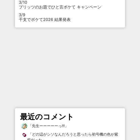
3/10
プリッツのお題でひと言ボケて キャンペーン
3/9
干支でボケて2026 結果発表
最近のコメント
「
先生ーーーーーっ!!!
」
「
どの辺がシソなんだろうと思ったら初号機の色が紫
蘇だった
」