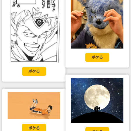
ボケる
ボケる
ボケる