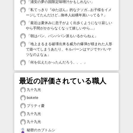
「
浦安の夢の国限定味噌汁かもしれない
」
「
私てっきり『ゆたぼん』的なクソガ…お子様をイメ
ージしてたんだけど…御本人結構年嵩いってる？
」
「
最近は夏休みに息子がよく出歩くようになり寂しい
やら手間がかからなくなって嬉しいやら…
」
「
朝はパン、パンパパン派もいるからねぇ
」
「
地上まるまる破壊出来る威力の爆弾が積まれた人形
で遊べてしまうあたり、キルバーンはマジでヤバいヤ
ツなのよなぁ
」
「
何を伝えたかったんだろう、、、
」
最近の評価されている職人
九十九光
bokete
プリティ慶
九十九光
九十九光
秘密のカブトムシ