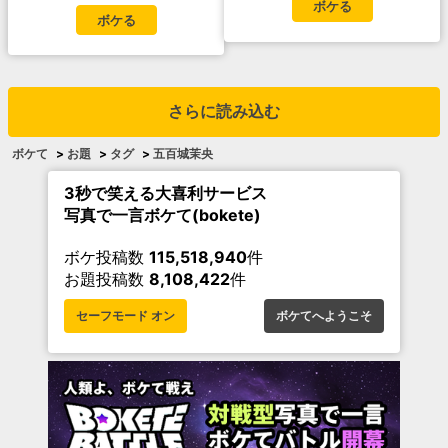
ボケる
ボケる
さらに読み込む
ボケて
>
お題
>
タグ
>
五百城茉央
3秒で笑える大喜利サービス
写真で一言ボケて(bokete)
ボケ投稿数
115,518,940
件
お題投稿数
8,108,422
件
セーフモード オン
ボケてへようこそ