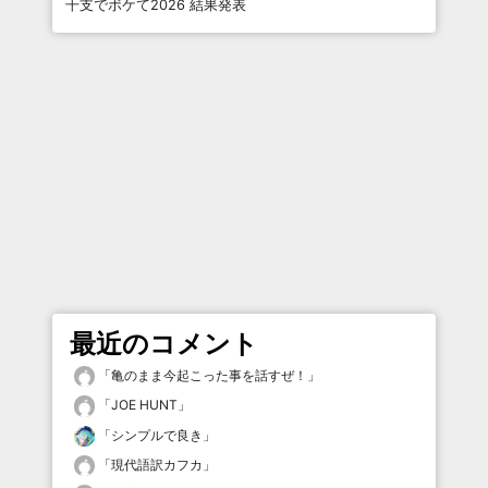
干支でボケて2026 結果発表
最近のコメント
「
亀のまま今起こった事を話すぜ！
」
「
JOE HUNT
」
「
シンプルで良き
」
「
現代語訳カフカ
」