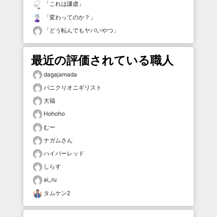
「
これは謙虚
」
「
変わってのか？
」
「
どう転んでもヤバいやつ
」
最近の評価されている職人
dagajamada
パニクりオニギリスト
大福
Hohoho
むー
ナガムさん
ハイパーレッド
しらす
ai_ru
タムケン2