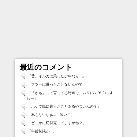
最近のコメント
「
昔、イルカに乗った少年なら…
」
「
フツーは乗ったことないんやで…
」
「
「かも」って言ってる時点で、ムリ(ヾﾉ･∀･`)っす
わー
」
「
ボケて民に乗ったことあるやついんの？
」
「
私もないなぁ…（遠い目）
」
「
どっかに切符売ってますかね？
」
「
年齢制限が…
」