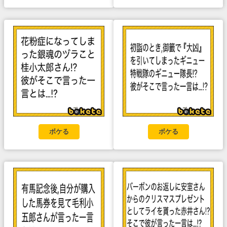
ボケる
ボケる