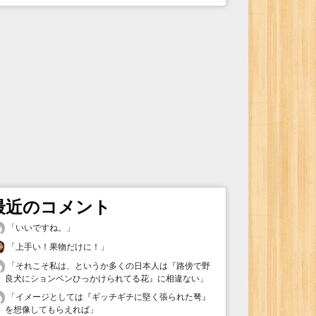
最近のコメント
「
いいですね。
」
「
上手い！果物だけに！
」
「
それこそ私は、というか多くの日本人は『路傍で野
良犬にションベンひっかけられてる花』に相違ない
」
「
イメージとしては『ギッチギチに堅く張られた弩』
を想像してもらえれば
」