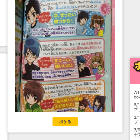
7/1
b
6/
プ
3/
ボケる
プ
3/
干