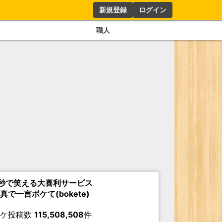
新規登録
ログイン
職人
秒で笑える大喜利サービス
真で一言ボケて(bokete)
ボケ投稿数
115,508,508
件