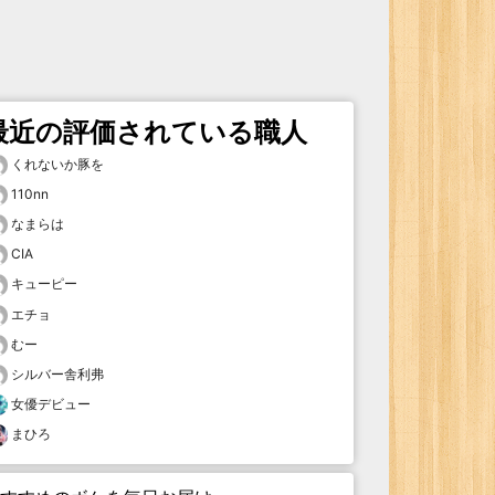
最近の評価されている職人
くれないか豚を
110nn
なまらは
CIA
キューピー
エチョ
むー
シルバー舎利弗
女優デビュー
まひろ