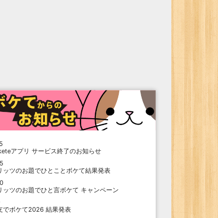
5
oketeアプリ サービス終了のお知らせ
15
リッツのお題でひとことボケて結果発表
10
リッツのお題でひと言ボケて キャンペーン
9
支でボケて2026 結果発表