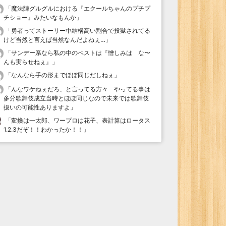
「
魔法陣グルグルにおける『エクールちゃんのプチプ
チショー』みたいなもんか
」
「
勇者ってストーリー中結構高い割合で投獄されてる
けど当然と言えば当然なんだよねぇ…
」
「
サンデー系なら私の中のベストは『憎しみは な〜
んも実らせねぇ』
」
「
なんなら手の形までほぼ同じだしねぇ
」
「
んなワケねぇだろ、と言ってる方々 やってる事は
多分歌舞伎成立当時とほぼ同じなので未来では歌舞伎
扱いの可能性ありますよ
」
「
変換は一太郎、ワープロは花子、表計算はロータス
1.2.3だぞ！！わかったか！！
」