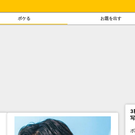
ボケる
お題を出す
3
写