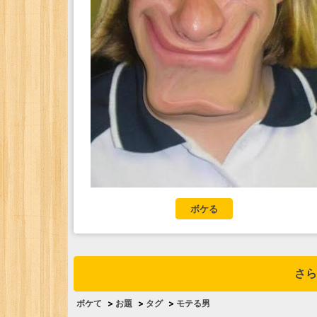
ボケる
さら
ボケて
>
お題
>
タグ
>
モテる男