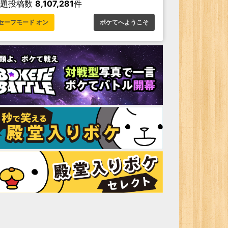
お題投稿数
8,107,281
件
セーフモード オン
ボケてへようこそ