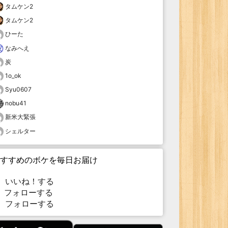
タムケン2
タムケン2
ひーた
なみへえ
炭
1o_ok
Syu0607
nobu41
新米大緊張
シェルター
すすめのボケを毎日お届け
いいね！する
フォローする
フォローする