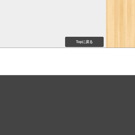
Topに戻る
て
ついて
オモロキ