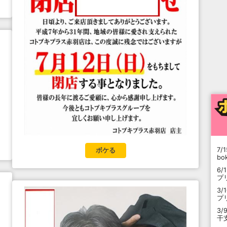
7/1
ボケる
b
6/
プ
3/
プ
3/
干