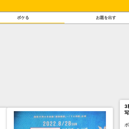
ボケる
お題を出す
3
写