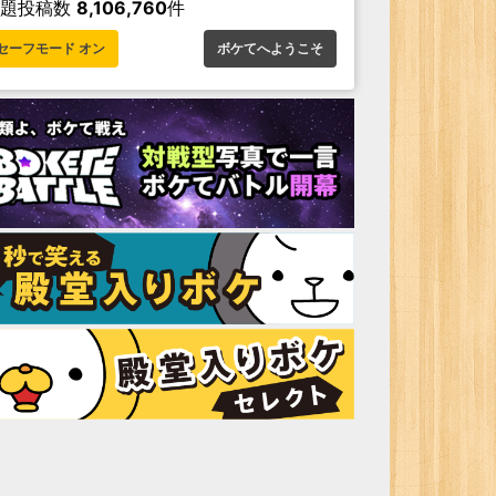
お題投稿数
8,106,760
件
セーフモード オン
ボケてへようこそ