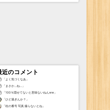
最近のコメント
「
よく気づくなあ
」
「
まさか…ね…
」
「
100％隠せてないと意味ないねんww
」
「
ひど過ぎんか？
」
「
柱の番号 写真 撮らないとね
」