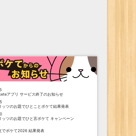
5
oketeアプリ サービス終了のお知らせ
15
リッツのお題でひとことボケて結果発表
10
リッツのお題でひと言ボケて キャンペーン
9
支でボケて2026 結果発表