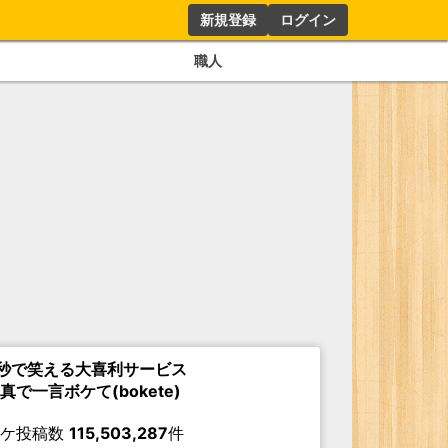
新規登録
ログイン
職人
秒で笑える大喜利サービス
真で一言ボケて(bokete)
ボケ投稿数
115,503,287
件