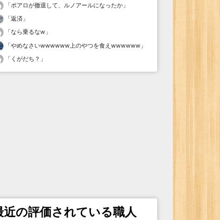
「
ポアロが撤退して、ルノアールになったか
」
「
返済
」
「
なら乗るなw
」
「
やめなさいwwwwww上のやつを食えwwwwww
」
「
くがだち？
」
最近の評価されている職人