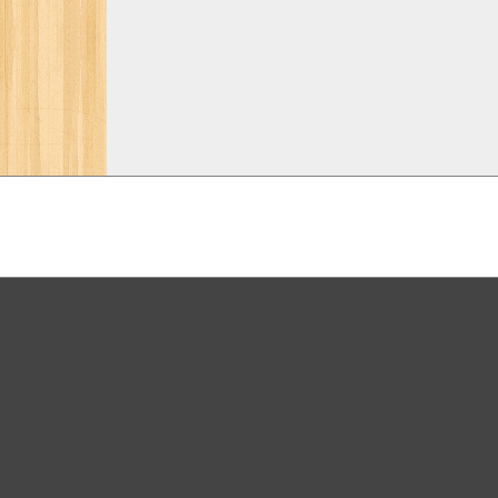
ボケ
殿堂
ピッ
人気
注目
急上
新着
セレ
タグ
Cop