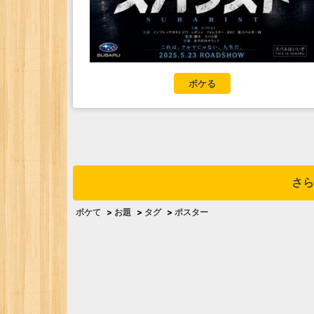
ボケる
さら
ボケて
>
お題
>
タグ
>
ポスター