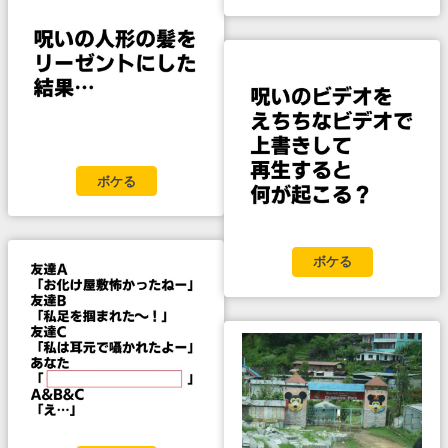
ボケる
ボケる