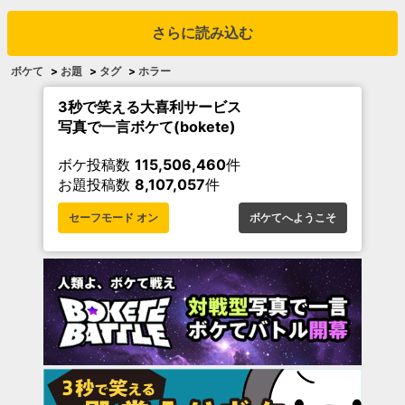
さらに読み込む
ボケて
>
お題
>
タグ
>
ホラー
3秒で笑える大喜利サービス
写真で一言ボケて(bokete)
ボケ投稿数
115,506,460
件
お題投稿数
8,107,057
件
セーフモード オン
ボケてへようこそ