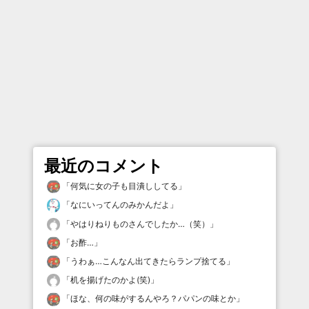
最近のコメント
「
何気に女の子も目潰ししてる
」
「
なにいってんのみかんだよ
」
「
やはりねりものさんでしたか…（笑）
」
「
お酢…
」
「
うわぁ…こんなん出てきたらランプ捨てる
」
「
机を揚げたのかよ(笑)
」
「
ほな、何の味がするんやろ？パパンの味とか
」