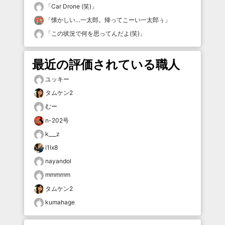
「
Car Drone (笑)
」
「
懐かしい…一太郎。帰ってこーい一太郎ぅ
」
「
この状況で何を思ってんだよ(笑)
」
最近の評価されている職人
ユッキー
タムケン2
むー
n-202号
k___z
i1lx8
nayandol
mmmmm
タムケン2
kumahage